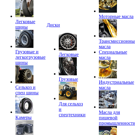
Моторные масла
Легковые
Диски
шины
Трансмиссионны
масла
Грузовые и
Специальные
Легковые
легкогрузовые
масла
шины
Грузовые
Индустриальные
Сельхоз и
масла
спец шины
Для сельхоз
и
Масла для
спецтехники
Камеры
пищевой
промышленност