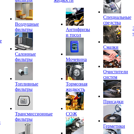
жидкости
Специальные
средства
Воздушные
фильтры
Антифризы
и тосол
е
Смазки
Салонные
фильтры
Мочевина
Очистители
систем
Топливные
Тормозная
фильтры
жидкость
Присадки
Трансмиссионные
СОЖ
фильтры
и
Герметики