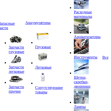
Расходные
материалы
Аккумуляторы
Запасные
части
Ароматизаторы
Грузовые
Запчасти
грузовые
Инструменты
Все
Запчасти
Легковые
легковые
Щетки,
скребки,
дворники
Запчасти
Сопутствующие
прочие
товары
Лампы