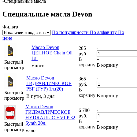
-
Специальные масла
Специальные масла Devon
Фильтр
По популярности
По алфавиту
По
цене
Масло Devon
-
285
ЦЕПНОЕ Chain Oil
руб.
1л.
В
+
Быстрый
корзину
В корзину
много
просмотр
Масло Devon
-
365
ГИДРАВЛИЧЕСКОЕ
руб.
PSF (ГУР) 1л.(20)
В
+
Быстрый
корзину
В корзину
В пути, 3 дня
просмотр
Масло Devon
-
6 780
ГИДРАВЛИЧЕСКОЕ
руб.
HYDRAULIC HVLP 32
В
+
Synth 20л.
Быстрый
корзину
В корзину
просмотр
мало