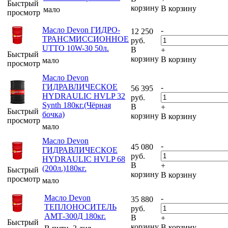
Быстрый
корзину
В корзину
мало
просмотр
Масло Devon ГИДРО-
-
12 250
ТРАНСМИССИОННОЕ
руб.
UTTO 10W-30 50л.
В
+
Быстрый
корзину
В корзину
мало
просмотр
Масло Devon
ГИДРАВЛИЧЕСКОЕ
-
56 395
HYDRAULIC HVLP 32
руб.
Synth 180кг.(Чёрная
В
+
Быстрый
бочка)
корзину
В корзину
просмотр
мало
Масло Devon
-
45 080
ГИДРАВЛИЧЕСКОЕ
руб.
HYDRAULIC HVLP 68
В
+
(200л.)180кг.
Быстрый
корзину
В корзину
просмотр
мало
Масло Devon
-
35 880
ТЕПЛОНОСИТЕЛЬ
руб.
АМТ-300Д 180кг.
В
+
Быстрый
корзину
В корзину