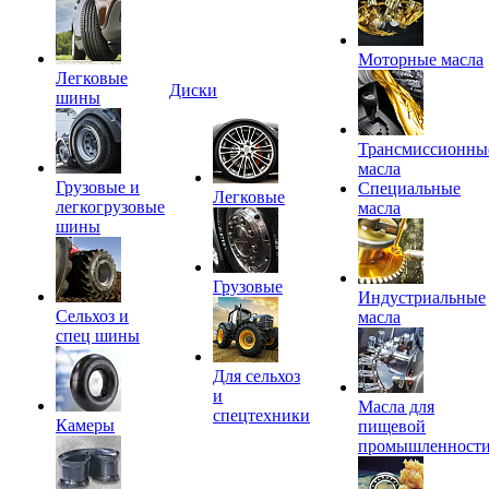
Моторные масла
Легковые
Диски
шины
Трансмиссионны
масла
Грузовые и
Специальные
Легковые
легкогрузовые
масла
шины
Грузовые
Индустриальные
Сельхоз и
масла
спец шины
Для сельхоз
и
Масла для
спецтехники
Камеры
пищевой
промышленност