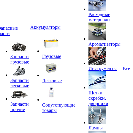
Расходные
материалы
Аккумуляторы
Запасные
части
Ароматизаторы
Грузовые
Запчасти
грузовые
Инструменты
Все
Запчасти
Легковые
легковые
Щетки,
скребки,
дворники
Запчасти
Сопутствующие
прочие
товары
Лампы