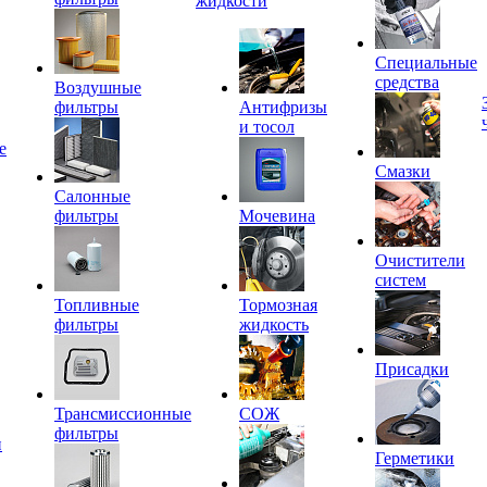
жидкости
Специальные
средства
Воздушные
фильтры
Антифризы
и тосол
е
Смазки
Салонные
фильтры
Мочевина
Очистители
систем
Топливные
Тормозная
фильтры
жидкость
Присадки
Трансмиссионные
СОЖ
фильтры
и
Герметики