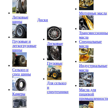
Моторные масла
Легковые
Диски
шины
Трансмиссионны
масла
Грузовые и
Специальные
Легковые
легкогрузовые
масла
шины
Грузовые
Индустриальные
Сельхоз и
масла
спец шины
Для сельхоз
и
Масла для
спецтехники
Камеры
пищевой
промышленност