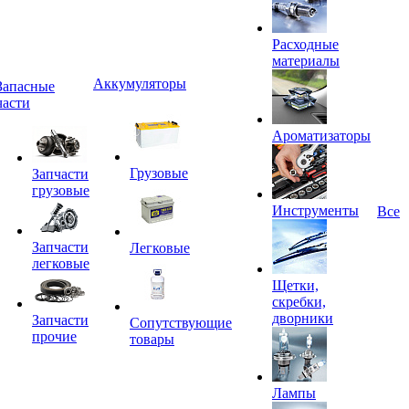
Расходные
материалы
Аккумуляторы
Запасные
части
Ароматизаторы
Грузовые
Запчасти
грузовые
Инструменты
Все
Запчасти
Легковые
легковые
Щетки,
скребки,
дворники
Запчасти
Сопутствующие
прочие
товары
Лампы