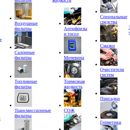
жидкости
Специальные
средства
Воздушные
фильтры
Антифризы
и тосол
е
Смазки
Салонные
фильтры
Мочевина
Очистители
систем
Топливные
Тормозная
фильтры
жидкость
Присадки
Трансмиссионные
СОЖ
фильтры
и
Герметики