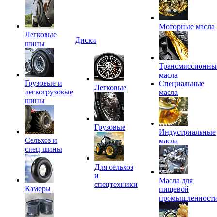
Моторные масла
Легковые
Диски
шины
Трансмиссионны
масла
Грузовые и
Специальные
Легковые
легкогрузовые
масла
шины
Грузовые
Индустриальные
Сельхоз и
масла
спец шины
Для сельхоз
и
Масла для
спецтехники
Камеры
пищевой
промышленност