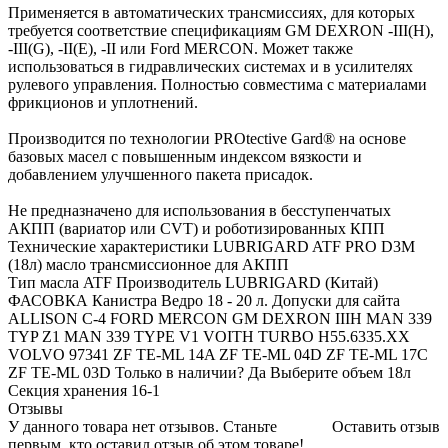
Применяется в автоматических трансмиссиях, для которых
требуется соответствие спецификациям GM DEXRON -III(H),
-III(G), -II(E), -II или Ford MERCON. Может также
использоваться в гидравлических системах и в усилителях
рулевого управления. Полностью совместима с материалами
фрикционов и уплотнений.
Производится по технологии PROtective Gard® на основе
базовых масел с повышенным индексом вязкости и
добавлением улучшенного пакета присадок.
Не предназначено для использования в бесступенчатых
АКПП (вариатор или CVT) и роботизированных КПП
Технические характеристики LUBRIGARD ATF PRO D3M
(18л) масло трансмиссионное для АКПП
Тип масла ATF Производитель LUBRIGARD (Китай)
ФАСОВКА Канистра Ведро 18 - 20 л. Допуски для сайта
ALLISON C-4 FORD MERCON GM DEXRON IIIH MAN 339
TYP Z1 MAN 339 TYPE V1 VOITH TURBO H55.6335.XX
VOLVO 97341 ZF TE-ML 14A ZF TE-ML 04D ZF TE-ML 17C
ZF TE-ML 03D Только в наличии? Да Выберите объем 18л
Секция хранения 16-1
Отзывы
У данного товара нет отзывов. Станьте
Оставить отзыв
первым, кто оставил отзыв об этом товаре!