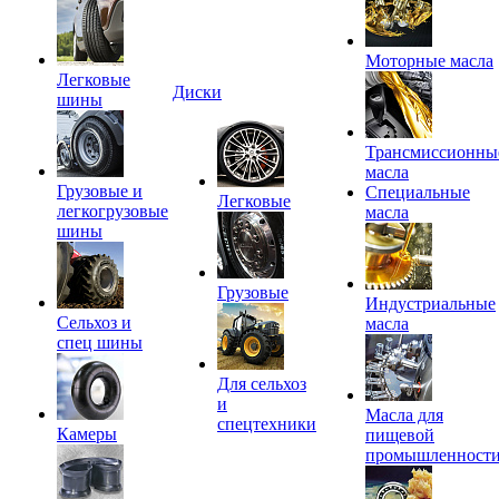
Моторные масла
Легковые
Диски
шины
Трансмиссионны
масла
Грузовые и
Специальные
Легковые
легкогрузовые
масла
шины
Грузовые
Индустриальные
Сельхоз и
масла
спец шины
Для сельхоз
и
Масла для
спецтехники
Камеры
пищевой
промышленност