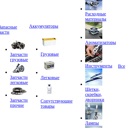
Расходные
материалы
Аккумуляторы
Запасные
части
Ароматизаторы
Грузовые
Запчасти
грузовые
Инструменты
Все
Запчасти
Легковые
легковые
Щетки,
скребки,
дворники
Запчасти
Сопутствующие
прочие
товары
Лампы