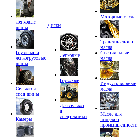
Моторные масла
Легковые
Диски
шины
Трансмиссионны
масла
Грузовые и
Специальные
Легковые
легкогрузовые
масла
шины
Грузовые
Индустриальные
Сельхоз и
масла
спец шины
Для сельхоз
и
Масла для
спецтехники
Камеры
пищевой
промышленност