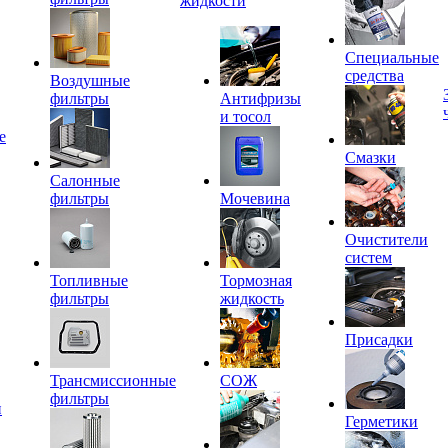
жидкости
Специальные
средства
Воздушные
фильтры
Антифризы
и тосол
е
Смазки
Салонные
фильтры
Мочевина
Очистители
систем
Топливные
Тормозная
фильтры
жидкость
Присадки
Трансмиссионные
СОЖ
фильтры
и
Герметики