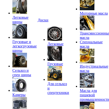
Моторные масла
Легковые
Диски
шины
Трансмиссионны
масла
Грузовые и
Специальные
Легковые
легкогрузовые
масла
шины
Грузовые
Индустриальные
Сельхоз и
масла
спец шины
Для сельхоз
и
Масла для
спецтехники
Камеры
пищевой
промышленност