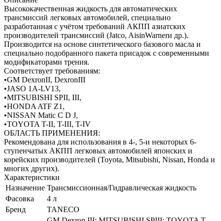
Высококачественная жидкость для автоматических
трансмиссий легковых автомобилей, специально
разработанная с учётом требований АКПП азиатских
производителей трансмиссий (Jatco, AisinWarnerи др.).
Производится на основе синтетического базового масла и
специально подобранного пакета присадок с современными
модификаторами трения.
Соответствует требованиям:
•GM DexronII, DexronIII
•JASO 1A-LV13,
•MITSUBISHI SPII, III,
•HONDA ATF Z1,
•NISSAN Matic C D J,
•TOYOTA T-II, T-III, T-IV
ОБЛАСТЬ ПРИМЕНЕНИЯ:
Рекомендована для использования в 4-, 5-и некоторых 6-
ступенчатых АКПП легковых автомобилей японских и
корейских производителей (Toyota, Mitsubishi, Nissan, Honda и
многих других).
Характеристики
Назначение
Трансмиссионная/Гидравлическая жидкость
Фасовка
4 л
Бренд
TANECO
GM Dexron III; MITSUBISHI SPIII; TOYOTA T-