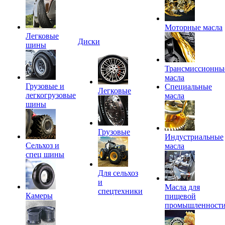
Моторные масла
Легковые
Диски
шины
Трансмиссионны
масла
Грузовые и
Специальные
Легковые
легкогрузовые
масла
шины
Грузовые
Индустриальные
Сельхоз и
масла
спец шины
Для сельхоз
и
Масла для
спецтехники
Камеры
пищевой
промышленност