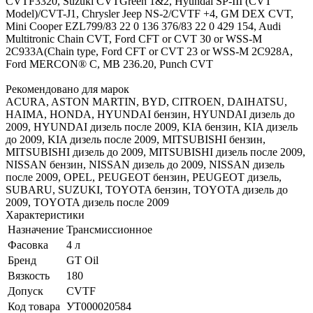
CVTF3320, Suzuki CVTGreen 1&2, Hyundai SP-III (CVT
Model)/CVT-J1, Chrysler Jeep NS-2/CVTF +4, GM DEX CVT,
Mini Cooper EZL799/83 22 0 136 376/83 22 0 429 154, Audi
Multitronic Chain CVT, Ford CFT or CVT 30 or WSS-M
2C933A(Chain type, Ford CFT or CVT 23 or WSS-M 2C928A,
Ford MERCON® C, MB 236.20, Punch CVT
Рекомендовано для марок
ACURA, ASTON MARTIN, BYD, CITROEN, DAIHATSU,
HAIMA, HONDA, HYUNDAI бензин, HYUNDAI дизель до
2009, HYUNDAI дизель после 2009, KIA бензин, KIA дизель
до 2009, KIA дизель после 2009, MITSUBISHI бензин,
MITSUBISHI дизель до 2009, MITSUBISHI дизель после 2009,
NISSAN бензин, NISSAN дизель до 2009, NISSAN дизель
после 2009, OPEL, PEUGEOT бензин, PEUGEOT дизель,
SUBARU, SUZUKI, TOYOTA бензин, TOYOTA дизель до
2009, TOYOTA дизель после 2009
Характеристики
Назначение
Трансмиссионное
Фасовка
4 л
Бренд
GT Oil
Вязкость
180
Допуск
CVTF
Код товара
УТ000020584