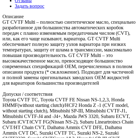
Отзывы
Задать вопрос
Описание
GT CVTF Multi – полностью синтетическое масло, специально
разработанное для большинства автоматических коробок
передач с плавно изменяемым передаточным числом (CVT),
или, как его чаще называют, вариатора. GT CVTF Multi
обеспечивает полную защиту узлов вариатора при низких
температурах, защиту от шлама в трансмиссии, максимально
повышая производительность. GT CVTF Multi – это
высококачественное масло, превосходящее большинство
современных спецификаций OEM, перечисленных в полном
описании продукта (* см.вложение). Подходит для частичной
и полной замены оригинальных заводских OEM жидкостей
для вариаторов большинства производителей
Допуски / соответствия
Toyota CVTF TC, Toyota CVTF FE Nissan NS-1,2,3, Honda
HMMF(without starting clutch)/HCF2 Honda Z -1 (CVT model,
without starting clutch), Mitsubishi SP-III, Mitsubishi CVTF-J1,
Mitsubishi CVTF-J4 and -J4+, Mazda JWS 3320, Subaru ECVT,
Subaru iCVT/iCVT FG(Nissan NS-2), Subaru Lineartroincs Chain
CVT/HT Chain CVT, Daihatsu Ammix CVT DFE, Daihatsu
Ammix CVT DC, Suzuki CVTF TC, Suzuki NS-2, Suzuki