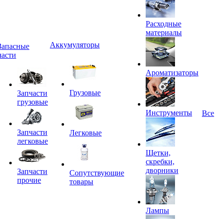
Расходные
материалы
Аккумуляторы
Запасные
части
Ароматизаторы
Грузовые
Запчасти
грузовые
Инструменты
Все
Запчасти
Легковые
легковые
Щетки,
скребки,
дворники
Запчасти
Сопутствующие
прочие
товары
Лампы