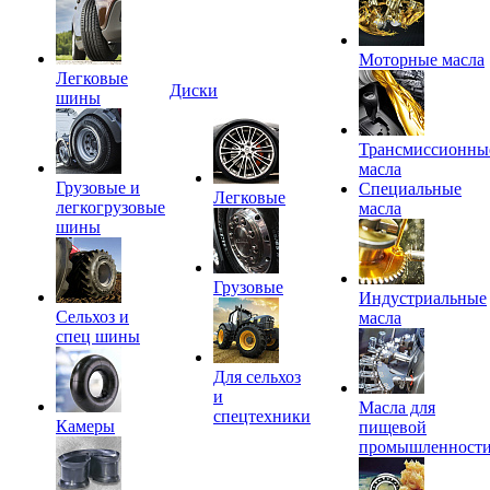
Моторные масла
Легковые
Диски
шины
Трансмиссионны
масла
Грузовые и
Специальные
Легковые
легкогрузовые
масла
шины
Грузовые
Индустриальные
Сельхоз и
масла
спец шины
Для сельхоз
и
Масла для
спецтехники
Камеры
пищевой
промышленност