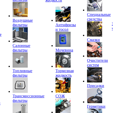
жидкости
Специальные
средства
Воздушные
фильтры
Антифризы
и тосол
е
Смазки
Салонные
фильтры
Мочевина
Очистители
систем
Топливные
Тормозная
фильтры
жидкость
Присадки
Трансмиссионные
СОЖ
фильтры
и
Герметики