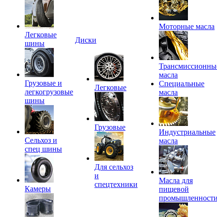
Моторные масла
Легковые
Диски
шины
Трансмиссионны
масла
Грузовые и
Специальные
Легковые
легкогрузовые
масла
шины
Грузовые
Индустриальные
Сельхоз и
масла
спец шины
Для сельхоз
и
Масла для
спецтехники
Камеры
пищевой
промышленност