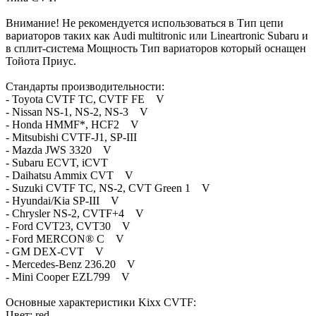
Внимание! Не рекомендуется использоваться в Тип цепи
вариаторов таких как Audi multitronic или Lineartronic Subaru и
в сплит-система Мощность Тип вариаторов который оснащен
Тойота Приус.
Стандарты производительности:
- Toyota CVTF TC, CVTF FE V
- Nissan NS-1, NS-2, NS-3 V
- Honda HMMF*, HCF2 V
- Mitsubishi CVTF-J1, SP-III
- Mazda JWS 3320 V
- Subaru ECVT, iCVT
- Daihatsu Ammix CVT V
- Suzuki CVTF TC, NS-2, CVT Green 1 V
- Hyundai/Kia SP-III V
- Chrysler NS-2, CVTF+4 V
- Ford CVT23, CVT30 V
- Ford MERCON® C V
- GM DEX-CVT V
- Mercedes-Benz 236.20 V
- Mini Cooper EZL799 V
Основные характеристики Kixx CVTF:
Цвет: red