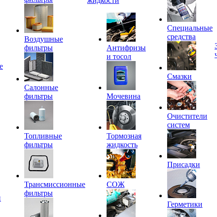
жидкости
Специальные
средства
Воздушные
фильтры
Антифризы
и тосол
е
Смазки
Салонные
фильтры
Мочевина
Очистители
систем
Топливные
Тормозная
фильтры
жидкость
Присадки
Трансмиссионные
СОЖ
фильтры
и
Герметики