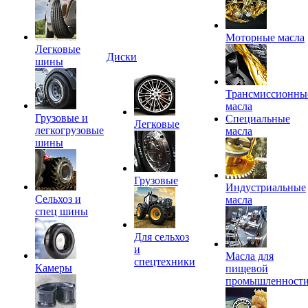
Моторные масла
Легковые
Диски
шины
Трансмиссионны
масла
Грузовые и
Специальные
Легковые
легкогрузовые
масла
шины
Грузовые
Индустриальные
Сельхоз и
масла
спец шины
Для сельхоз
и
Масла для
спецтехники
Камеры
пищевой
промышленност