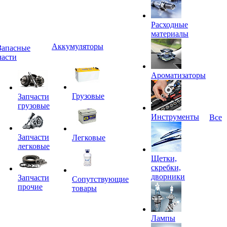
Расходные
материалы
Аккумуляторы
Запасные
части
Ароматизаторы
Грузовые
Запчасти
грузовые
Инструменты
Все
Запчасти
Легковые
легковые
Щетки,
скребки,
дворники
Запчасти
Сопутствующие
прочие
товары
Лампы