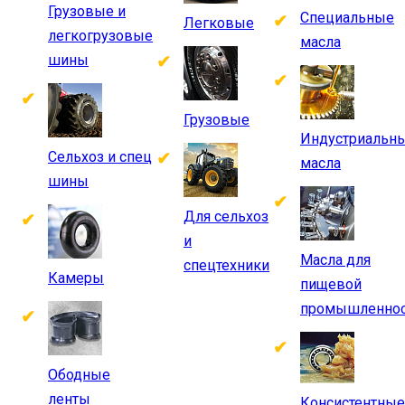
Грузовые и
Специальные
Легковые
легкогрузовые
масла
шины
Грузовые
Индустриальн
Сельхоз и спец
масла
шины
Для сельхоз
и
Масла для
спецтехники
Камеры
пищевой
промышленнос
Ободные
ленты
Консистентные