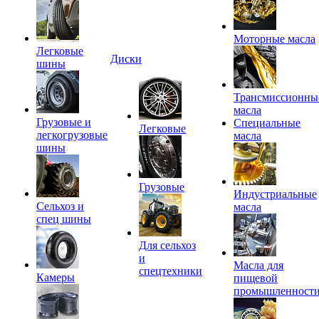
Моторные масла
Легковые
Диски
шины
Трансмиссионны
масла
Грузовые и
Специальные
Легковые
легкогрузовые
масла
шины
Грузовые
Индустриальные
Сельхоз и
масла
спец шины
Для сельхоз
и
Масла для
спецтехники
Камеры
пищевой
промышленност