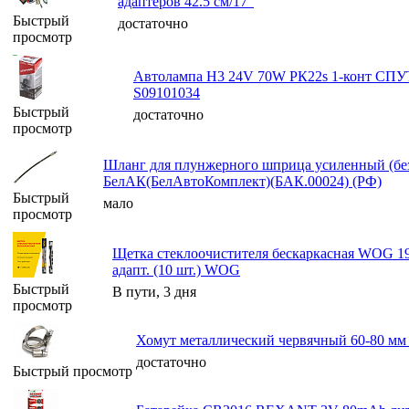
адаптеров 42.5 см/17"
Быстрый
достаточно
просмотр
Автолампа H3 24V 70W РК22s 1-конт 
S09101034
Быстрый
достаточно
просмотр
Шланг для плyнжерного шприца усиленный (бе
БелАК(БелАвтоКомплект)(БАК.00024) (РФ)
Быстрый
мало
просмотр
Щетка стеклоочистителя бескаркасная WOG 1
адапт. (10 шт.) WOG
Быстрый
В пути, 3 дня
просмотр
Хомут металлический червячный 60-80 м
достаточно
Быстрый просмотр