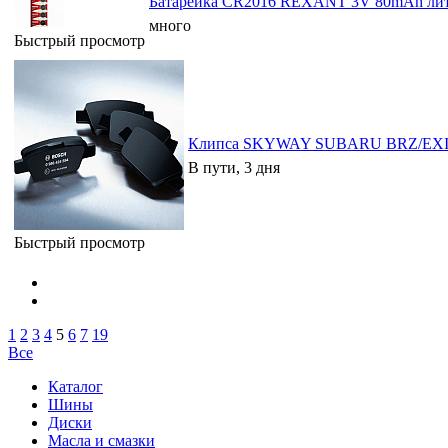
Батарейка CR2016 REXANT 3V 80mAh лити
много
Быстрый просмотр
Клипса SKYWAY SUBARU BRZ/EXIG
В пути, 3 дня
Быстрый просмотр
1
2
3
4
5
6
7
19
Все
Каталог
Шины
Диски
Масла и смазки