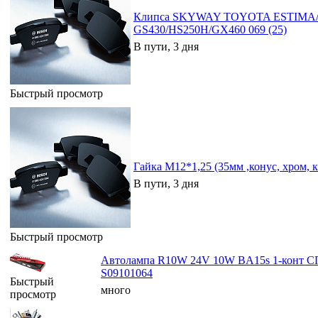
Клипса SKYWAY TOYOTA ESTIMA/
GS430/HS250H/GX460 069 (25)
В пути, 3 дня
Быстрый просмотр
Гайка М12*1,25 (35мм ,конус, хром, 
В пути, 3 дня
Быстрый просмотр
Автолампа R10W 24V 10W BA15s 1-кон
S09101064
Быстрый
много
просмотр