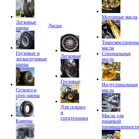
Моторные масла
Легковые
Диски
шины
Трансмиссионны
масла
Грузовые и
Специальные
Легковые
легкогрузовые
масла
шины
Грузовые
Индустриальные
Сельхоз и
масла
спец шины
Для сельхоз
и
Масла для
спецтехники
Камеры
пищевой
промышленност