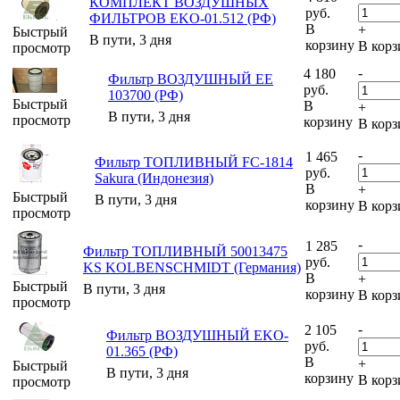
КОМПЛЕКТ ВОЗДУШНЫХ
руб.
ФИЛЬТРОВ EKO-01.512 (РФ)
В
+
Быстрый
В пути, 3 дня
корзину
В корз
просмотр
-
4 180
Фильтр ВОЗДУШНЫЙ ЕЕ
руб.
103700 (РФ)
Быстрый
В
+
В пути, 3 дня
просмотр
корзину
В корз
-
1 465
Фильтр ТОПЛИВНЫЙ FC-1814
руб.
Sakura (Индонезия)
В
+
Быстрый
В пути, 3 дня
корзину
В корз
просмотр
-
1 285
Фильтр ТОПЛИВНЫЙ 50013475
руб.
KS KOLBENSCHMIDT (Германия)
В
+
Быстрый
В пути, 3 дня
корзину
В корз
просмотр
-
2 105
Фильтр ВОЗДУШНЫЙ EKO-
руб.
01.365 (РФ)
В
+
Быстрый
В пути, 3 дня
корзину
В корз
просмотр