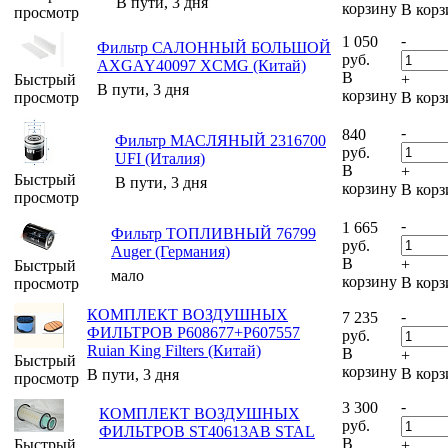
В пути, 3 дня
корзину
В корз
просмотр
-
1 050
Фильтр САЛОННЫЙ БОЛЬШОЙ
руб.
AXGAY40097 XCMG (Китай)
В
Быстрый
+
В пути, 3 дня
корзину
просмотр
В корз
-
840
Фильтр МАСЛЯНЫЙ 2316700
руб.
UFI (Италия)
В
+
Быстрый
В пути, 3 дня
корзину
В корз
просмотр
-
1 665
Фильтр ТОПЛИВНЫЙ 76799
руб.
Auger (Германия)
В
+
Быстрый
мало
корзину
В корз
просмотр
КОМПЛЕКТ ВОЗДУШНЫХ
-
7 235
ФИЛЬТРОВ P608677+P607557
руб.
Ruian King Filters (Китай)
В
+
Быстрый
корзину
В корз
В пути, 3 дня
просмотр
-
3 300
КОМПЛЕКТ ВОЗДУШНЫХ
руб.
ФИЛЬТРОВ ST40613AB STAL
В
Быстрый
+