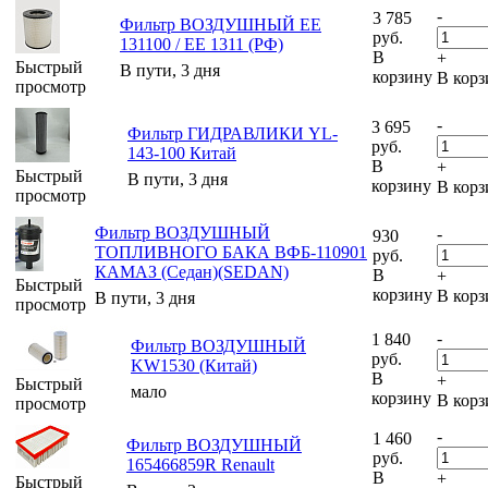
-
3 785
Фильтр ВОЗДУШНЫЙ ЕЕ
руб.
131100 / ЕЕ 1311 (РФ)
В
+
Быстрый
В пути, 3 дня
корзину
В корз
просмотр
-
3 695
Фильтр ГИДРАВЛИКИ YL-
руб.
143-100 Китай
В
+
Быстрый
В пути, 3 дня
корзину
В корз
просмотр
Фильтр ВОЗДУШНЫЙ
-
930
ТОПЛИВНОГО БАКА ВФБ-110901
руб.
КАМАЗ (Седан)(SEDAN)
В
+
Быстрый
корзину
В корз
В пути, 3 дня
просмотр
-
1 840
Фильтр ВОЗДУШНЫЙ
руб.
KW1530 (Китай)
В
+
Быстрый
мало
корзину
В корз
просмотр
-
1 460
Фильтр ВОЗДУШНЫЙ
руб.
165466859R Renault
В
+
Быстрый