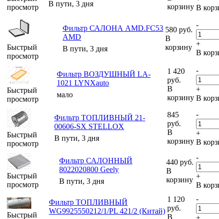
В пути, 3 дня
корзину
просмотр
В корз
-
Фильтр САЛОНА AMD.FC53
580
руб.
AMD
В
+
Быстрый
корзину
В пути, 3 дня
В корз
просмотр
-
1 420
Фильтр ВОЗДУШНЫЙ LA-
руб.
1021 LYNXauto
В
+
Быстрый
мало
корзину
В корз
просмотр
-
845
Фильтр ТОПЛИВНЫЙ 21-
руб.
00606-SX STELLOX
В
+
Быстрый
В пути, 3 дня
корзину
В корз
просмотр
-
Фильтр САЛОННЫЙ
440
руб.
8022020800 Geely
В
Быстрый
+
корзину
В пути, 3 дня
просмотр
В корз
-
1 120
Фильтр ТОПЛИВНЫЙ
руб.
WG9925550212/1/PL 421/2 (Китай)
Быстрый
В
+