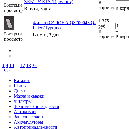
ZENTPARTS (Германия)
В
+
Быстрый
корзину
В корз
В пути, 3 дня
просмотр
-
1 375
Фильтр САЛОНА QS700043 Q-
руб.
Filter (Турция)
В
+
Быстрый
В пути, 3 дня
корзину
В корз
просмотр
1
9
10
11
12
13
22
Все
Каталог
Шины
Диски
Масла и смазки
Фильтры
Технические жидкости
Автохимия
Запасные части
Аккумуляторы
Автопринадлежности