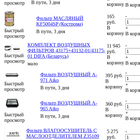
В пути, 3 дня
просмотр
корзину
В корз
-
165
Фильтр МАСЛЯНЫЙ
руб.
KF5004SP (Кострома)
В
+
Быстрый
В пути, 3 дня
корзину
В корз
просмотр
КОМПЛЕКТ ВОЗДУШНЫХ
-
11 945
ФИЛЬТРОВ 43175+43132-01/43175-
руб.
Быстрый
01 DIFA (Беларусь)
В
+
просмотр
корзину
В корз
мало
-
Фильтр ВОЗДУШНЫЙ A-
395
руб.
971 Aiko
В
Быстрый
+
корзину
В пути, 3 дня
просмотр
В корз
-
Фильтр ВОЗДУШНЫЙ A-
360
руб.
965 Aiko
В
+
Быстрый
корзину
В пути, 3 дня
В корз
просмотр
Фильтр ВЛАГООСУШИТЕЛЬ С
-
5 275
МАСЛООТДЕЛИТЕЛЕМ Z35109
руб.