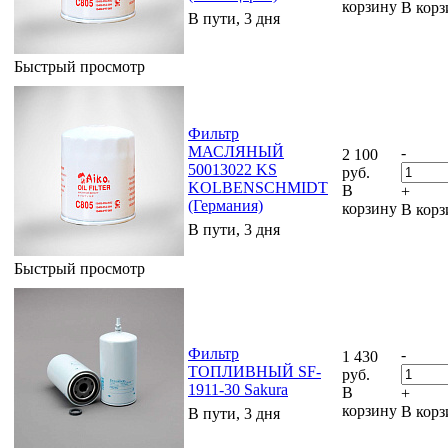
корзину
В корз
В пути, 3 дня
Быстрый просмотр
Фильтр
МАСЛЯНЫЙ
-
2 100
50013022 KS
руб.
KOLBENSCHMIDT
В
+
(Германия)
корзину
В корз
В пути, 3 дня
Быстрый просмотр
Фильтр
-
1 430
ТОПЛИВНЫЙ SF-
руб.
1911-30 Sakura
В
+
корзину
В корз
В пути, 3 дня