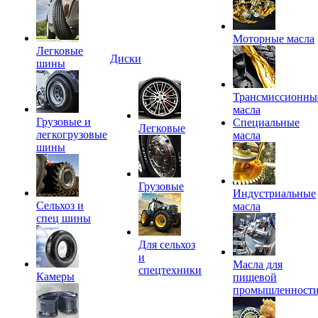
Моторные масла
Легковые
Диски
шины
Трансмиссионны
масла
Грузовые и
Специальные
Легковые
легкогрузовые
масла
шины
Грузовые
Индустриальные
Сельхоз и
масла
спец шины
Для сельхоз
и
Масла для
спецтехники
Камеры
пищевой
промышленност