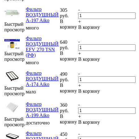
Фильтр
-
305
ВОЗДУШНЫЙ
руб.
A-197 Aiko
В
+
Быстрый
корзину
В корзину
много
просмотр
Фильтр
-
640
ВОЗДУШНЫЙ
руб.
EFV 270 TSN
В
Быстрый
+
(РФ)
корзину
просмотр
В корзину
много
Фильтр
-
490
ВОЗДУШНЫЙ
руб.
A-174 Aiko
В
+
Быстрый
корзину
В корзину
мало
просмотр
Фильтр
-
360
ВОЗДУШНЫЙ
руб.
A-199 Aiko
В
+
Быстрый
корзину
В корзину
достаточно
просмотр
Фильтр
-
450
ВОЗДУШНЫЙ