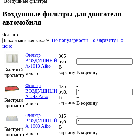
-
Воздушные фильтры
Воздушные фильтры для двигателя
автомобиля
Фильтр
По популярности
По алфавиту
По
цене
Фильтр
-
365
ВОЗДУШНЫЙ
руб.
A-1013 Aiko
В
+
Быстрый
корзину
В корзину
много
просмотр
Фильтр
-
435
ВОЗДУШНЫЙ
руб.
A-243 Aiko
В
+
Быстрый
корзину
В корзину
много
просмотр
Фильтр
-
315
ВОЗДУШНЫЙ
руб.
A-1003 Aiko
В
+
Быстрый
корзину
В корзину
много
просмотр