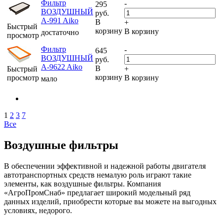
Фильтр
-
295
ВОЗДУШНЫЙ
руб.
A-991 Aiko
В
+
Быстрый
корзину
В корзину
достаточно
просмотр
Фильтр
-
645
ВОЗДУШНЫЙ
руб.
A-9622 Aiko
В
Быстрый
+
корзину
просмотр
В корзину
мало
1
2
3
7
Все
Воздушные фильтры
В обеспечении эффективной и надежной работы двигателя
автотранспортных средств немалую роль играют такие
элементы, как воздушные фильтры. Компания
«АгроПромСнаб» предлагает широкий модельный ряд
данных изделий, приобрести которые вы можете на выгодных
условиях, недорого.