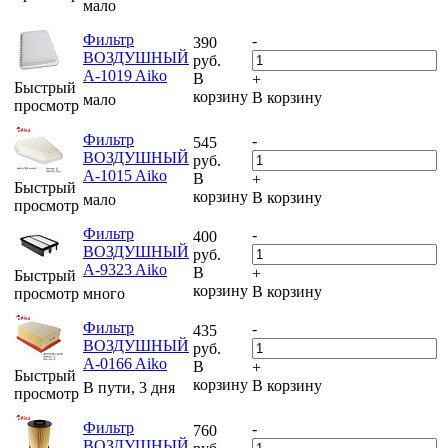
мало
Фильтр
-
390
ВОЗДУШНЫЙ
руб.
A-1019 Aiko
В
+
Быстрый
корзину
В корзину
мало
просмотр
Фильтр
-
545
ВОЗДУШНЫЙ
руб.
A-1015 Aiko
В
+
Быстрый
корзину
В корзину
мало
просмотр
Фильтр
-
400
ВОЗДУШНЫЙ
руб.
A-9323 Aiko
В
+
Быстрый
корзину
В корзину
просмотр
много
Фильтр
-
435
ВОЗДУШНЫЙ
руб.
A-0166 Aiko
В
+
Быстрый
корзину
В корзину
В пути, 3 дня
просмотр
Фильтр
-
760
ВОЗДУШНЫЙ