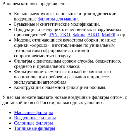
В нашем каталоге представлены:
Кольцевые/круглые, панельные и цилиндрические
воздушные
фильтры для машин
.
Бумажные и синтетические модификации.
Продукция от ведущих отечественных и зарубежных
производителей:
TSN
,
EKO
,
Sakura
,
AIKO
,
MadFil
и пр.
Модели, отличающиеся качеством сборки не ниже
оценки «хорошо», изготовленные по уникальным
технологиям гофрирования, с низкой
сопротивляемостью воздуху.
Фильтры с длительным сроком службы, бюджетного,
среднего и премиального класса.
Фильтрующие элементы с низкой вероятностью
возникновения пробоев и разрывов в процессе
эксплуатации автомобиля.
Конструкции с надежной фиксацией обоймы.
У нас вы можете заказать новые воздушные фильтры оптом, с
доставкой по всей России, на выгодных условиях.
Масляные фильтры
Воздушные фильтры
Салонные фильтры
Топливные фильтры