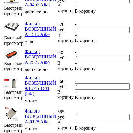
руб.
A-0457 Aiko
В
+
Быстрый
корзину
В корзину
достаточно
просмотр
Фильтр
-
520
ВОЗДУШНЫЙ
руб.
A-1515 Aiko
В
+
Быстрый
корзину
В корзину
мало
просмотр
Фильтр
-
635
ВОЗДУШНЫЙ
руб.
A-2525 Aiko
В
Быстрый
+
корзину
просмотр
В корзину
достаточно
Фильтр
-
460
ВОЗДУШНЫЙ
руб.
9.1.745 TSN
В
Быстрый
+
(РФ)
корзину
просмотр
В корзину
много
Фильтр
-
585
ВОЗДУШНЫЙ
руб.
A-0128 Aiko
В
+
Быстрый
корзину
В корзину
много
просмотр