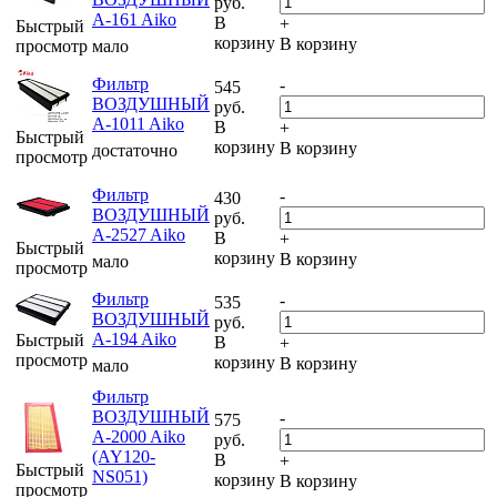
руб.
A-161 Aiko
В
+
Быстрый
корзину
В корзину
просмотр
мало
Фильтр
-
545
ВОЗДУШНЫЙ
руб.
A-1011 Aiko
В
+
Быстрый
корзину
В корзину
достаточно
просмотр
Фильтр
-
430
ВОЗДУШНЫЙ
руб.
A-2527 Aiko
В
+
Быстрый
корзину
В корзину
мало
просмотр
Фильтр
-
535
ВОЗДУШНЫЙ
руб.
A-194 Aiko
Быстрый
В
+
просмотр
корзину
В корзину
мало
Фильтр
ВОЗДУШНЫЙ
-
575
A-2000 Aiko
руб.
(AY120-
В
+
Быстрый
NS051)
корзину
В корзину
просмотр