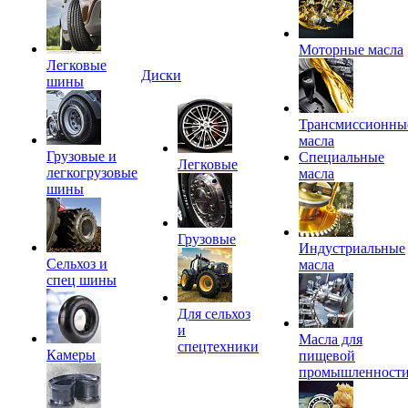
Моторные масла
Легковые
Диски
шины
Трансмиссионны
масла
Грузовые и
Специальные
Легковые
легкогрузовые
масла
шины
Грузовые
Индустриальные
Сельхоз и
масла
спец шины
Для сельхоз
и
Масла для
спецтехники
Камеры
пищевой
промышленност