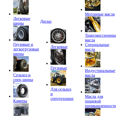
Моторные масла
Легковые
Диски
шины
Трансмиссионны
масла
Грузовые и
Специальные
Легковые
легкогрузовые
масла
шины
Грузовые
Индустриальные
Сельхоз и
масла
спец шины
Для сельхоз
и
Масла для
спецтехники
Камеры
пищевой
промышленност