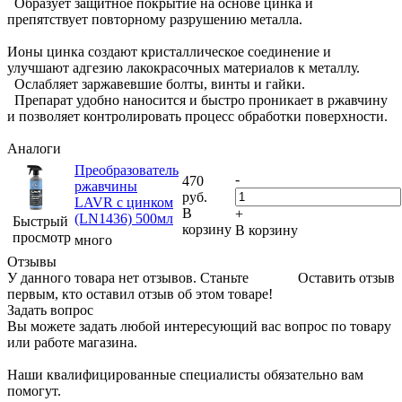
Образует защитное покрытие на основе цинка и
препятствует повторному разрушению металла.
Ионы цинка создают кристаллическое соединение и
улучшают адгезию лакокрасочных материалов к металлу.
Ослабляет заржавевшие болты, винты и гайки.
Препарат удобно наносится и быстро проникает в ржавчину
и позволяет контролировать процесс обработки поверхности.
Аналоги
Преобразователь
-
470
ржавчины
руб.
LAVR с цинком
В
+
(LN1436) 500мл
Быстрый
корзину
В корзину
просмотр
много
Отзывы
У данного товара нет отзывов. Станьте
Оставить отзыв
первым, кто оставил отзыв об этом товаре!
Задать вопрос
Вы можете задать любой интересующий вас вопрос по товару
или работе магазина.
Наши квалифицированные специалисты обязательно вам
помогут.