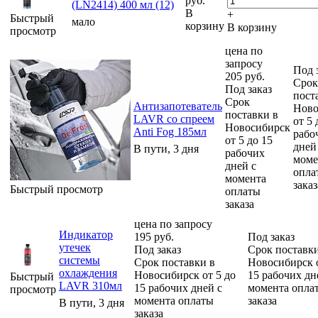
руб.
(LN2414) 400 мл (12)
В
+
Быстрый
мало
корзину
В корзину
просмотр
цена по
запросу
Под 
205
руб.
Срок
Под заказ
пост
Срок
Антизапотеватель
Ново
поставки в
LAVR со спреем
от 5 
Новосибирск
Anti Fog 185мл
рабо
от 5 до 15
дней
В пути, 3 дня
рабочих
моме
дней с
опла
момента
заказ
Быстрый просмотр
оплаты
заказа
цена по запросу
Индикатор
195
руб.
Под заказ
утечек
Под заказ
Срок поставки
системы
Срок поставки в
Новосибирск о
охлаждения
Новосибирск от 5 до
15 рабочих дн
Быстрый
LAVR 310мл
15 рабочих дней с
момента опла
просмотр
момента оплаты
заказа
В пути, 3 дня
заказа