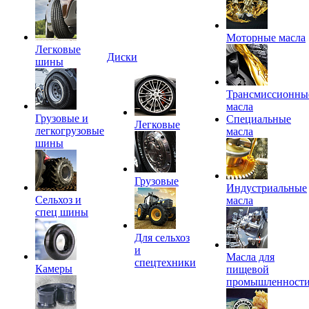
Моторные масла
Легковые
Диски
шины
Трансмиссионны
масла
Грузовые и
Специальные
Легковые
легкогрузовые
масла
шины
Грузовые
Индустриальные
Сельхоз и
масла
спец шины
Для сельхоз
и
Масла для
спецтехники
Камеры
пищевой
промышленност