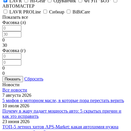
LAVR
Hi-Gear
Одуванчик
ФГУП "БОЗ"
АВТОМАСТЕР
LAVR PROLine
Сибиар
BiBiCare
Показать все
Фасовка (л)
0
30
Фасовка (г)
0
0
Сбросить
Новости
Все новости
7 августа 2026
5 мифов о моторном масле, в которые пора перестать верить
10 июля 2026
Почему в жару падает мощность авто: 5 скрытых причин и
как это исправить
23 июня 2026
ТОП-5 летних хитов APS-Market: какая автохимия нужна