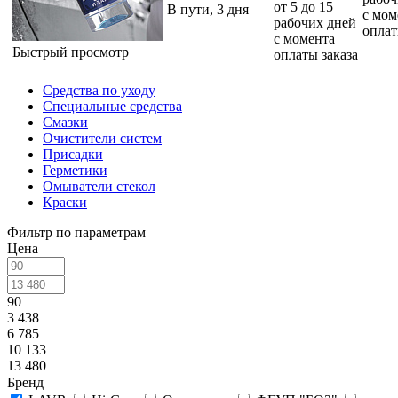
от 5 до 15
В пути, 3 дня
с мом
рабочих дней
оплат
с момента
Быстрый просмотр
оплаты заказа
Средства по уходу
Специальные средства
Смазки
Очистители систем
Присадки
Герметики
Омыватели стекол
Краски
Фильтр по параметрам
Цена
90
3 438
6 785
10 133
13 480
Бренд