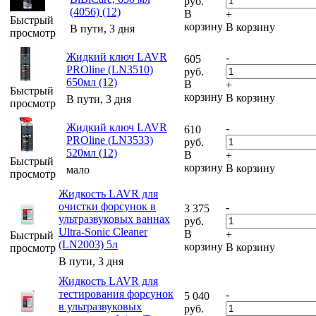
руб.
(4056) (12)
В
+
Быстрый
корзину
В корзину
В пути, 3 дня
просмотр
Жидкий ключ LAVR
-
605
PROline (LN3510)
руб.
650мл (12)
В
+
Быстрый
корзину
В корзину
В пути, 3 дня
просмотр
Жидкий ключ LAVR
-
610
PROline (LN3533)
руб.
520мл (12)
В
+
Быстрый
корзину
В корзину
мало
просмотр
Жидкость LAVR для
очистки форсунок в
-
3 375
ультразвуковых ваннах
руб.
Ultra-Sonic Cleaner
В
+
Быстрый
(LN2003) 5л
корзину
В корзину
просмотр
В пути, 3 дня
Жидкость LAVR для
тестирования форсунок
-
5 040
в ультразвуковых
руб.