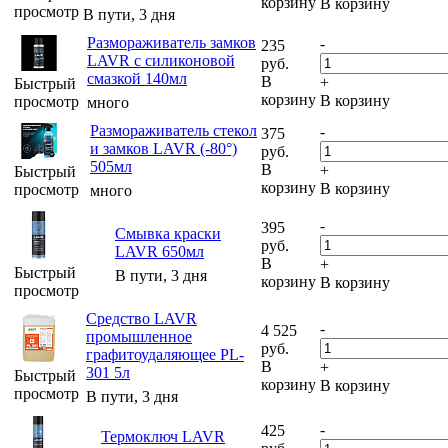
корзину
В корзину
просмотр
В пути, 3 дня
Размораживатель замков
-
235
LAVR с силиконовой
руб.
смазкой 140мл
В
+
Быстрый
корзину
В корзину
просмотр
много
Размораживатель стекол
-
375
и замков LAVR (-80°)
руб.
505мл
В
+
Быстрый
корзину
В корзину
просмотр
много
-
395
Смывка краски
руб.
LAVR 650мл
В
+
Быстрый
В пути, 3 дня
корзину
В корзину
просмотр
Средство LAVR
-
4 525
промышленное
руб.
графитоудаляющее PL-
В
+
301 5л
Быстрый
корзину
В корзину
просмотр
В пути, 3 дня
-
425
Термоключ LAVR