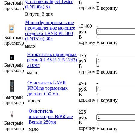
установках Inject Tester
В
+
Быстрый
(LN2004) 5л
корзину
В корзину
просмотр
В пути, 3 дня
Многофункциональное
-
13 480
промышленное моющее
руб.
средство LAVR PL-300
В
+
Быстрый
(LN1510) 30л
корзину
В корзину
просмотр
мало
Натяжитель приводных
-
475
ремней LAVR (LN1743)
руб.
Быстрый
210мл
В
+
просмотр
корзину
В корзину
мало
Очиститель LAVR
-
430
PROline тормозных
руб.
дисков, 650 мл.
В
+
Быстрый
корзину
В корзину
много
просмотр
Очиститель
-
225
инжекторов BiBiCare
руб.
Benzin 280мл
В
Быстрый
+
корзину
просмотр
В корзину
мало