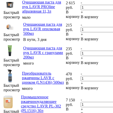
Очищающая паста для
-
2 615
рук LAVR PROline
руб.
абразивная 11,3л
В
+
Быстрый
корзину
В корзину
просмотр
мало
Очищающая паста для
-
215
рук LAVR опилковая
руб.
500мл
В
+
Быстрый
корзину
В корзину
просмотр
В пути, 3 дня
Очищающая паста для
-
235
рук LAVR с гранулами
руб.
200мл
В
+
Быстрый
корзину
В корзину
много
просмотр
Преобразователь
-
470
ржавчины LAVR с
руб.
цинком (LN1436) 500мл
В
+
Быстрый
корзину
В корзину
много
просмотр
Промышленное
-
7 150
ржавчиноудаляющее
руб.
средство LAVR PL-302
В
+
(PL1516) 30л
Быстрый