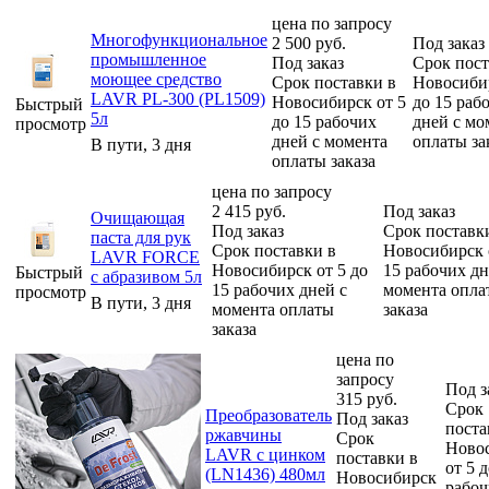
цена по запросу
Многофункциональное
2 500
руб.
Под заказ
промышленное
Под заказ
Срок пост
моющее средство
Срок поставки в
Новосибир
LAVR PL-300 (PL1509)
Новосибирск от 5
до 15 раб
Быстрый
5л
до 15 рабочих
дней с мо
просмотр
дней с момента
оплаты за
В пути, 3 дня
оплаты заказа
цена по запросу
2 415
руб.
Под заказ
Очищающая
Под заказ
Срок поставк
паста для рук
Срок поставки в
Новосибирск 
LAVR FORCE
Новосибирск от 5 до
15 рабочих дн
Быстрый
с абразивом 5л
15 рабочих дней с
момента опла
просмотр
В пути, 3 дня
момента оплаты
заказа
заказа
цена по
запросу
Под з
315
руб.
Срок
Преобразователь
Под заказ
поста
ржавчины
Срок
Ново
LAVR с цинком
поставки в
от 5 
(LN1436) 480мл
Новосибирск
рабоч