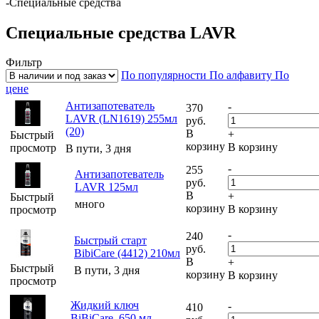
-
Специальные средства
Специальные средства LAVR
Фильтр
По популярности
По алфавиту
По
цене
Антизапотеватель
-
370
LAVR (LN1619) 255мл
руб.
(20)
В
+
Быстрый
корзину
В корзину
просмотр
В пути, 3 дня
-
255
Антизапотеватель
руб.
LAVR 125мл
В
+
Быстрый
много
корзину
В корзину
просмотр
-
240
Быстрый старт
руб.
BibiCare (4412) 210мл
В
+
Быстрый
В пути, 3 дня
корзину
В корзину
просмотр
Жидкий ключ
-
410
BiBiCare, 650 мл