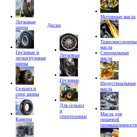
Моторные масла
Легковые
Диски
шины
Трансмиссионны
масла
Грузовые и
Специальные
Легковые
легкогрузовые
масла
шины
Грузовые
Индустриальные
Сельхоз и
масла
спец шины
Для сельхоз
и
Масла для
спецтехники
Камеры
пищевой
промышленност