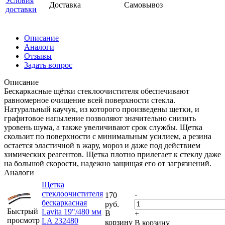
Условия
Доставка
Самовывоз
доставки
Описание
Аналоги
Отзывы
Задать вопрос
Описание
Бескаркасные щётки стеклоочистителя обеспечивают
равномерное очищение всей поверхности стекла.
Натуральный каучук, из которого произведены щетки, и
графитовое напыление позволяют значительно снизить
уровень шума, а также увеличивают срок службы. Щетка
скользит по поверхности с минимальным усилием, а резина
остается эластичной в жару, мороз и даже под действием
химических реагентов. Щетка плотно прилегает к стеклу даже
на большой скорости, надежно защищая его от загрязнений.
Аналоги
Щетка
стеклоочистителя
-
170
бескаркасная
руб.
Быстрый
Lavita 19"/480 мм
В
+
просмотр
LA 232480
корзину
В корзину