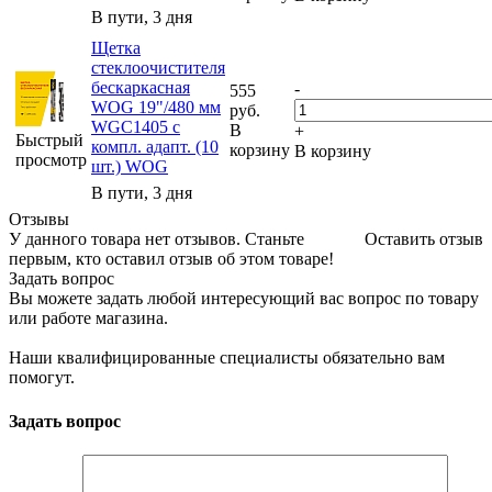
В пути, 3 дня
Щетка
стеклоочистителя
бескаркасная
-
555
WOG 19"/480 мм
руб.
WGC1405 с
В
+
Быстрый
компл. адапт. (10
корзину
В корзину
просмотр
шт.) WOG
В пути, 3 дня
Отзывы
У данного товара нет отзывов. Станьте
Оставить отзыв
первым, кто оставил отзыв об этом товаре!
Задать вопрос
Вы можете задать любой интересующий вас вопрос по товару
или работе магазина.
Наши квалифицированные специалисты обязательно вам
помогут.
Задать вопрос