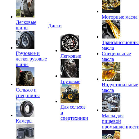
Моторные масла
Легковые
Диски
шины
Трансмиссионны
масла
Грузовые и
Специальные
Легковые
легкогрузовые
масла
шины
Грузовые
Индустриальные
Сельхоз и
масла
спец шины
Для сельхоз
и
Масла для
спецтехники
Камеры
пищевой
промышленност