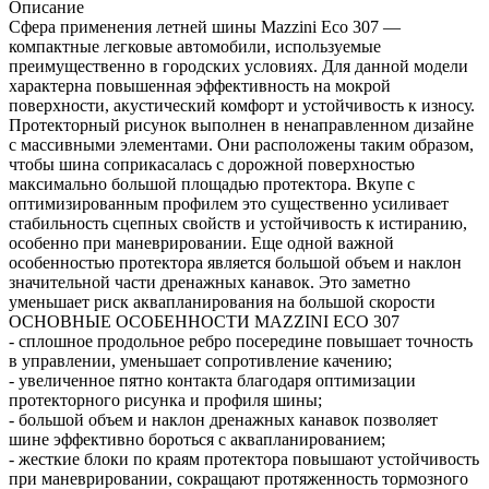
Описание
Сфера применения летней шины Mazzini Eco 307 —
компактные легковые автомобили, используемые
преимущественно в городских условиях. Для данной модели
характерна повышенная эффективность на мокрой
поверхности, акустический комфорт и устойчивость к износу.
Протекторный рисунок выполнен в ненаправленном дизайне
с массивными элементами. Они расположены таким образом,
чтобы шина соприкасалась с дорожной поверхностью
максимально большой площадью протектора. Вкупе с
оптимизированным профилем это существенно усиливает
стабильность сцепных свойств и устойчивость к истиранию,
особенно при маневрировании. Еще одной важной
особенностью протектора является большой объем и наклон
значительной части дренажных канавок. Это заметно
уменьшает риск аквапланирования на большой скорости
ОСНОВНЫЕ ОСОБЕННОСТИ MAZZINI ECO 307
- сплошное продольное ребро посередине повышает точность
в управлении, уменьшает сопротивление качению;
- увеличенное пятно контакта благодаря оптимизации
протекторного рисунка и профиля шины;
- большой объем и наклон дренажных канавок позволяет
шине эффективно бороться с аквапланированием;
- жесткие блоки по краям протектора повышают устойчивость
при маневрировании, сокращают протяженность тормозного