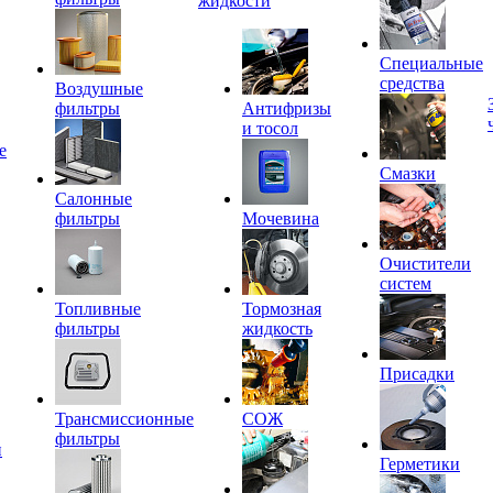
жидкости
Специальные
средства
Воздушные
фильтры
Антифризы
и тосол
е
Смазки
Салонные
фильтры
Мочевина
Очистители
систем
Топливные
Тормозная
фильтры
жидкость
Присадки
Трансмиссионные
СОЖ
фильтры
и
Герметики