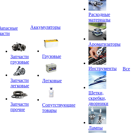
Расходные
материалы
Аккумуляторы
Запасные
части
Ароматизаторы
Грузовые
Запчасти
грузовые
Инструменты
Все
Запчасти
Легковые
легковые
Щетки,
скребки,
дворники
Запчасти
Сопутствующие
прочие
товары
Лампы