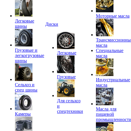
Моторные масла
Легковые
Диски
шины
Трансмиссионны
масла
Грузовые и
Специальные
Легковые
легкогрузовые
масла
шины
Грузовые
Индустриальные
Сельхоз и
масла
спец шины
Для сельхоз
и
Масла для
спецтехники
Камеры
пищевой
промышленност