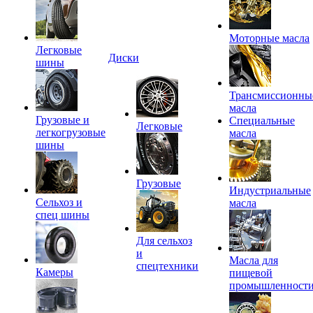
Моторные масла
Легковые
Диски
шины
Трансмиссионны
масла
Грузовые и
Специальные
Легковые
легкогрузовые
масла
шины
Грузовые
Индустриальные
Сельхоз и
масла
спец шины
Для сельхоз
и
Масла для
спецтехники
Камеры
пищевой
промышленност