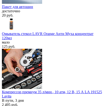
Пакет для автошин
достаточно
20
руб.
Омыватель стекол LAVR Orange Анти Муха концентрат
120мл
мало
125
руб.
Компрессор премиум 35 л/мин., 10 атм, 12 В, 15 А LA 191525
Lavita
В пути, 3 дня
2 495
руб.