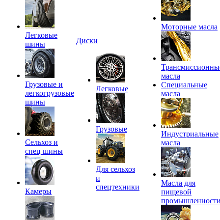
Моторные масла
Легковые
Диски
шины
Трансмиссионны
масла
Грузовые и
Специальные
Легковые
легкогрузовые
масла
шины
Грузовые
Индустриальные
Сельхоз и
масла
спец шины
Для сельхоз
и
Масла для
спецтехники
Камеры
пищевой
промышленност