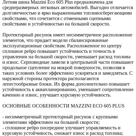
Летняя шина Mazzini Eco 605 Plus предназначена для
среднеразмерных легковых автомобилей. Выгодно отличается
долговечностью и ярко выраженными топливосберегающими
свойствами, что сочетается с отменными сцепными
свойствами и устойчивостью на большой скорости.
Протекторный рисунок имеет несимметричное расположение
элементов, что придает модели сбалансированные
эксплуатационные свойствам. Расположенное по центру
сплошное ребро повышает устойчивость и точность в
управлении на большой скорости, уменьшает расход топлива
и износ. Серповидные ламели в центральной части повышают
продольное сцепление на мокрой поверхности, позволяя в
таких условиях более эффективно ускоряться и замедляться. С
наружной стороны протектора располагаются
лепестообразные блоки. Их форма дополнительно повышает
устойчивость к аквапланированию, уменьшает сопротивление
качению и износ, улучшает курсовую устойчивость.
ОСНОВНЫЕ ОСОБЕННОСТИ MAZZINI ECO 605 PLUS
- несимметричный протекторный рисунок с крупными
элементами эффективен на большой скорости;
- сплошное ребро посередине улучшает управляемость и
курсовую устойчивость, снижает износ и расход топлива;