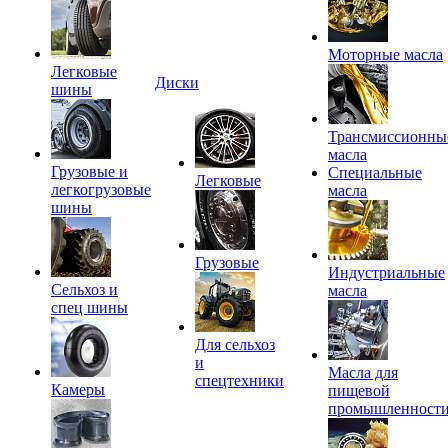
Моторные масла
Легковые
Диски
шины
Трансмиссионны
масла
Грузовые и
Специальные
Легковые
легкогрузовые
масла
шины
Грузовые
Индустриальные
Сельхоз и
масла
спец шины
Для сельхоз
и
Масла для
спецтехники
Камеры
пищевой
промышленност