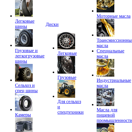
Моторные масла
Легковые
Диски
шины
Трансмиссионны
масла
Грузовые и
Специальные
Легковые
легкогрузовые
масла
шины
Грузовые
Индустриальные
Сельхоз и
масла
спец шины
Для сельхоз
и
Масла для
спецтехники
Камеры
пищевой
промышленност