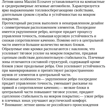
Летняя шина Mazzini Ecosaver устанавливается на компактные
и среднеразмерные легковые автомобили. Характеризуется
ярко выраженными топливосберегающими свойствами,
длительным сроком службы и устойчивостью на мокром
покрытии.
Протекторный рисунок выполнен в ненаправленном дизайне
с симметричным расположением элементов. Посередине
имеется укрупненное ребро, которое придает процессу
управления точность, повышая курсовую устойчивость и
снижая сопротивление качению. Помимо него в центральной
части имеется большое количество мелких блоков.
Образуемые ими кромки располагаются с наклоном, что
усиливает тяговое усилие на мокром покрытии, придавая
сцепным свойствам дополнительную стабильность. Плечевые
зоны отличаются составной структурой, содержащей кроме
блоков узкие продольные ребра. Они усиливают устойчивость
при маневрировании и препятствуют распространению
шумов от элементов в центральной части.
Основные особенности— укрупненное ребро посередине
придает управлению точность, уменьшает рысканье на
прямой и сопротивление качению;— мелкие блоки в
центральной части повышают тяговое усилие, придают
сцеплению стабильность на мокром покрытии;— узкие ребра
в плечевых зонах улучшают акустический комфорт.
* Внимание: летние шины не российского происхождения