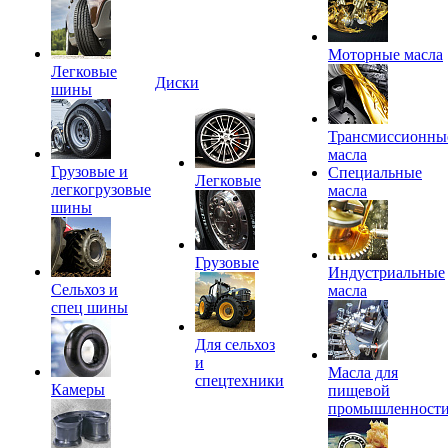
Моторные масла
Легковые
Диски
шины
Трансмиссионны
масла
Грузовые и
Специальные
Легковые
легкогрузовые
масла
шины
Грузовые
Индустриальные
Сельхоз и
масла
спец шины
Для сельхоз
и
Масла для
спецтехники
Камеры
пищевой
промышленност