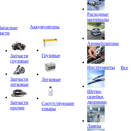
Расходные
материалы
Аккумуляторы
Запасные
части
Ароматизаторы
Грузовые
Запчасти
грузовые
Инструменты
Все
Запчасти
Легковые
легковые
Щетки,
скребки,
дворники
Запчасти
Сопутствующие
прочие
товары
Лампы