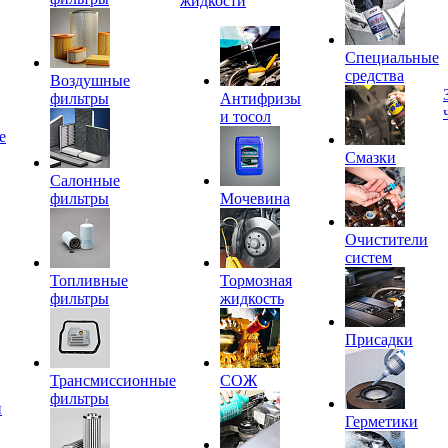
жидкости
Специальные
средства
Воздушные
фильтры
Антифризы
и тосол
е
Смазки
Салонные
фильтры
Мочевина
Очистители
систем
Топливные
Тормозная
фильтры
жидкость
Присадки
Трансмиссионные
СОЖ
фильтры
и
Герметики