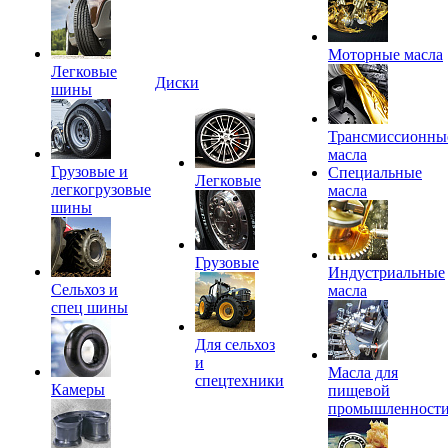
Моторные масла
Легковые
Диски
шины
Трансмиссионны
масла
Грузовые и
Специальные
Легковые
легкогрузовые
масла
шины
Грузовые
Индустриальные
Сельхоз и
масла
спец шины
Для сельхоз
и
Масла для
спецтехники
Камеры
пищевой
промышленност