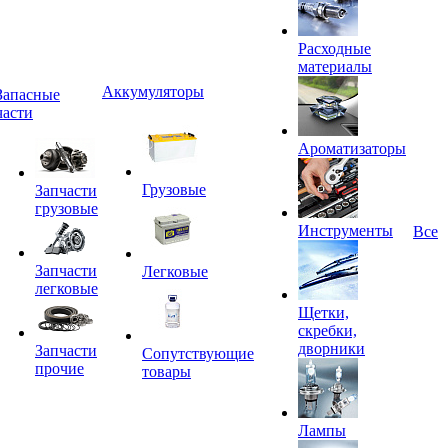
Расходные
материалы
Аккумуляторы
Запасные
части
Ароматизаторы
Грузовые
Запчасти
грузовые
Инструменты
Все
Запчасти
Легковые
легковые
Щетки,
скребки,
дворники
Запчасти
Сопутствующие
прочие
товары
Лампы