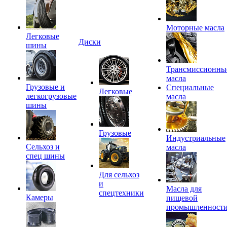
Моторные масла
Легковые
Диски
шины
Трансмиссионны
масла
Грузовые и
Специальные
Легковые
легкогрузовые
масла
шины
Грузовые
Индустриальные
Сельхоз и
масла
спец шины
Для сельхоз
и
Масла для
спецтехники
Камеры
пищевой
промышленност