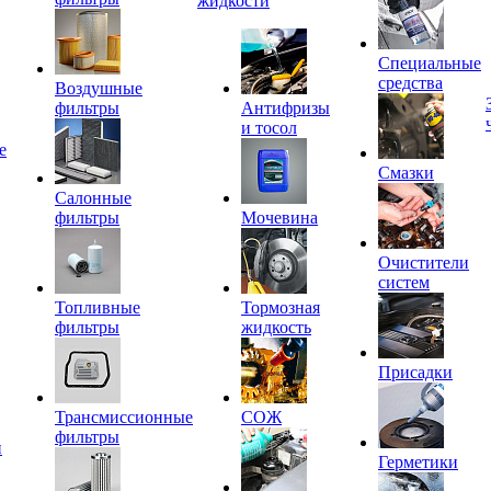
жидкости
Специальные
средства
Воздушные
фильтры
Антифризы
и тосол
е
Смазки
Салонные
фильтры
Мочевина
Очистители
систем
Топливные
Тормозная
фильтры
жидкость
Присадки
Трансмиссионные
СОЖ
фильтры
и
Герметики