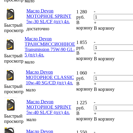
мало
Масло Devon
-
1 280
МОТОРНОЕ SPRINT
руб.
5w-30 SL/CF (п/с) 4л.
В
+
Быстрый
корзину
В корзину
достаточно
просмотр
Масло Devon
-
1 855
ТРАНСМИССИОННОЕ
руб.
Transmission 75W-90 GL-
В
+
5 (п/с) 4л.
Быстрый
корзину
В корзину
просмотр
мало
Масло Devon
-
1 060
МОТОРНОЕ CLASSIC
руб.
10w-40 SG/CD (п/с) 4л.
В
+
Быстрый
корзину
В корзину
мало
просмотр
Масло Devon
-
1 225
МОТОРНОЕ SPRINT
руб.
5w-40 SL/CF (п/с) 4л.
В
+
Быстрый
корзину
В корзину
мало
просмотр
Масло Devon
-
1 550