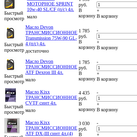
МОТОРНОЕ SPRINT
руб.
10w-40 SL/CF (п/с) 4л.
В
+
Быстрый
корзину
В корзину
мало
просмотр
Масло Devon
-
1 785
ТРАНСМИССИОННОЕ
руб.
Transmission 75W-90 GL-
В
+
4 (п/с) 4л.
Быстрый
корзину
В корзину
просмотр
достаточно
Масло Devon
-
1 785
ТРАНСМИССИОННОЕ
руб.
ATF Dexron III 4л.
В
+
Быстрый
корзину
В корзину
мало
просмотр
Масло Kixx
-
4 435
ТРАНСМИССИОННОЕ
руб.
CVTF синт 4л.
В
+
Быстрый
корзину
В корзину
мало
просмотр
Масло Kixx
-
3 030
ТРАНСМИССИОННОЕ
руб.
ATF DX-III синт 4л.(4)
В
+