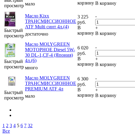
Быстрый
корзину
В корзину
мало
просмотр
Масло Kixx
-
3 225
ТРАНСМИССИОННОЕ
руб.
ATF Multi синт 4л.(4)
В
+
Быстрый
корзину
В корзину
достаточно
просмотр
Масло MOLYGREEN
-
6 020
МОТОРНОЕ Diesel 5W-
руб.
30 DL-1,CF-4 (Япония)
В
+
4л.(6)
Быстрый
корзину
В корзину
просмотр
много
Масло MOLYGREEN
-
6 300
ТРАНСМИССИОННОЕ
руб.
PREMIUM ATF 4л
В
+
Быстрый
корзину
В корзину
мало
просмотр
1
2
3
4
5
6
7
32
Все