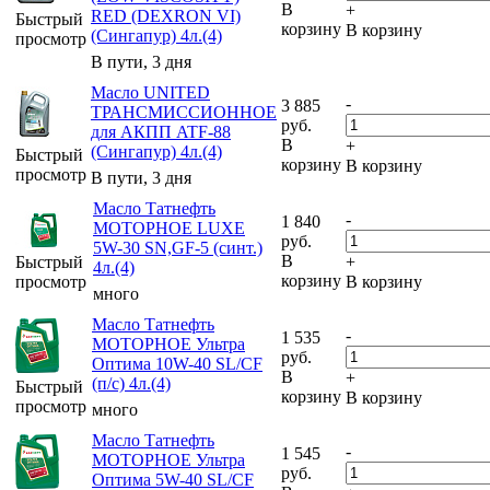
В
+
RED (DEXRON VI)
Быстрый
корзину
В корзину
(Сингапур) 4л.(4)
просмотр
В пути, 3 дня
Масло UNITED
-
3 885
ТРАНСМИССИОННОЕ
руб.
для АКПП ATF-88
В
+
(Сингапур) 4л.(4)
Быстрый
корзину
В корзину
просмотр
В пути, 3 дня
Масло Татнефть
-
1 840
МОТОРНОЕ LUXE
руб.
5W-30 SN,GF-5 (синт.)
В
Быстрый
+
4л.(4)
корзину
просмотр
В корзину
много
Масло Татнефть
-
1 535
МОТОРНОЕ Ультра
руб.
Оптима 10W-40 SL/CF
В
+
(п/с) 4л.(4)
Быстрый
корзину
В корзину
просмотр
много
Масло Татнефть
-
1 545
МОТОРНОЕ Ультра
руб.
Оптима 5W-40 SL/CF