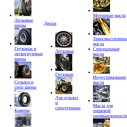
Моторные масла
Легковые
Диски
шины
Трансмиссионны
масла
Грузовые и
Специальные
Легковые
легкогрузовые
масла
шины
Грузовые
Индустриальные
Сельхоз и
масла
спец шины
Для сельхоз
и
Масла для
спецтехники
Камеры
пищевой
промышленност