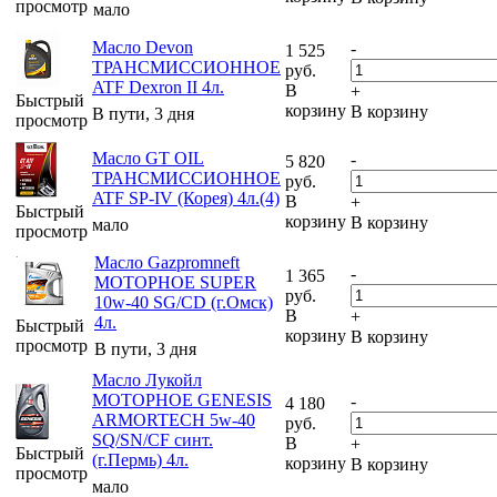
просмотр
мало
Масло Devon
-
1 525
ТРАНСМИССИОННОЕ
руб.
ATF Dexron II 4л.
В
+
Быстрый
корзину
В корзину
В пути, 3 дня
просмотр
Масло GT OIL
-
5 820
ТРАНСМИССИОННОЕ
руб.
ATF SP-IV (Корея) 4л.(4)
В
+
Быстрый
корзину
В корзину
мало
просмотр
Масло Gazpromneft
-
1 365
МОТОРНОЕ SUPER
руб.
10w-40 SG/CD (г.Омск)
В
+
4л.
Быстрый
корзину
В корзину
просмотр
В пути, 3 дня
Масло Лукойл
МОТОРНОЕ GENESIS
-
4 180
ARMORTECH 5w-40
руб.
SQ/SN/CF синт.
В
+
Быстрый
(г.Пермь) 4л.
корзину
В корзину
просмотр
мало