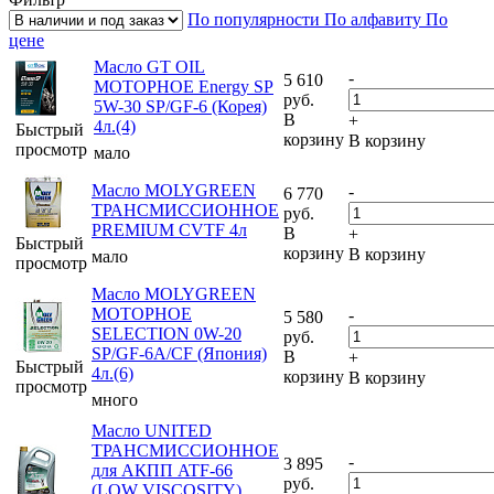
По популярности
По алфавиту
По
цене
Масло GT OIL
-
5 610
МОТОРНОЕ Energy SP
руб.
5W-30 SP/GF-6 (Корея)
В
+
4л.(4)
Быстрый
корзину
В корзину
просмотр
мало
Масло MOLYGREEN
-
6 770
ТРАНСМИССИОННОЕ
руб.
PREMIUM CVTF 4л
В
+
Быстрый
корзину
В корзину
мало
просмотр
Масло MOLYGREEN
МОТОРНОЕ
-
5 580
SELECTION 0W-20
руб.
SP/GF-6A/CF (Япония)
В
+
Быстрый
4л.(6)
корзину
В корзину
просмотр
много
Масло UNITED
ТРАНСМИССИОННОЕ
-
3 895
для АКПП ATF-66
руб.
(LOW VISCOSITY)