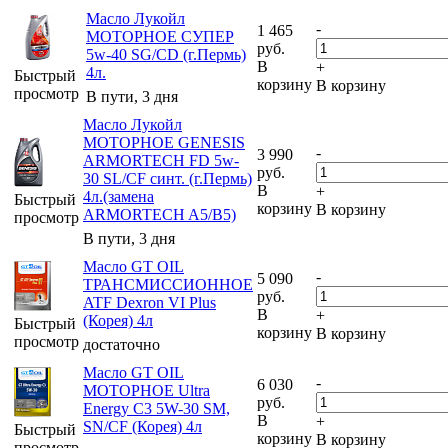
Масло Лукойл
-
1 465
МОТОРНОЕ СУПЕР
руб.
5w-40 SG/CD (г.Пермь)
В
+
4л.
Быстрый
корзину
В корзину
просмотр
В пути, 3 дня
Масло Лукойл
МОТОРНОЕ GENESIS
-
3 990
ARMORTECH FD 5w-
руб.
30 SL/CF синт. (г.Пермь)
В
+
4л.(замена
Быстрый
корзину
В корзину
ARMORTECH A5/B5)
просмотр
В пути, 3 дня
Масло GT OIL
-
5 090
ТРАНСМИССИОННОЕ
руб.
ATF Dexron VI Plus
В
+
(Корея) 4л
Быстрый
корзину
В корзину
просмотр
достаточно
Масло GT OIL
-
6 030
МОТОРНОЕ Ultra
руб.
Energy C3 5W-30 SM,
В
+
SN/CF (Корея) 4л
Быстрый
корзину
В корзину
просмотр