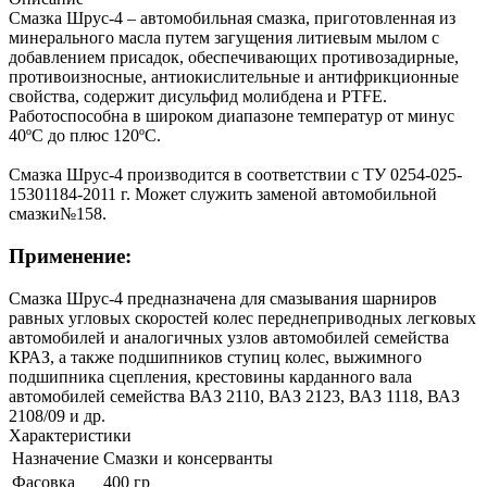
Смазка Шрус-4 – автомобильная смазка, приготовленная из
минерального масла путем загущения литиевым мылом с
добавлением присадок, обеспечивающих противозадирные,
противоизносные, антиокислительные и антифрикционные
свойства, содержит дисульфид молибдена и PTFE.
Работоспособна в широком диапазоне температур от минус
40ºС до плюс 120ºС.
Смазка Шрус-4 производится в соответствии с ТУ 0254-025-
15301184-2011 г. Может служить заменой автомобильной
смазки№158.
Применение:
Смазка Шрус-4 предназначена для смазывания шарниров
равных угловых скоростей колес переднеприводных легковых
автомобилей и аналогичных узлов автомобилей семейства
КРАЗ, а также подшипников ступиц колес, выжимного
подшипника сцепления, крестовины карданного вала
автомобилей семейства ВАЗ 2110, ВАЗ 2123, ВАЗ 1118, ВАЗ
2108/09 и др.
Характеристики
Назначение
Смазки и консерванты
Фасовка
400 гр