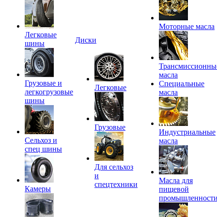
Моторные масла
Легковые
Диски
шины
Трансмиссионны
масла
Грузовые и
Специальные
Легковые
легкогрузовые
масла
шины
Грузовые
Индустриальные
Сельхоз и
масла
спец шины
Для сельхоз
и
Масла для
спецтехники
Камеры
пищевой
промышленност