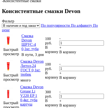
-
Консистентные смазки
Консистентные смазки Devon
Фильтр
По популярности
По алфавиту
По
цене
Смазка
-
100
Devon
руб.
ШРУС-4
В
+
0,1кг. туба
Быстрый
корзину
В корзину
просмотр
В пути, 3 дня
Смазка Devon
-
100
Литол-24
руб.
ГОСТ 0,1кг.
В
+
тюбик
Быстрый
корзину
В корзину
просмотр
много
Смазка Devon
Grease Li
-
300
V220 EP 1
руб.
0,4кг. туба
В
+
Быстрый
картуш
корзину
В корзину
просмотр