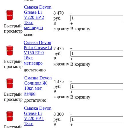
Смазка Devon
Grease Li
-
8 470
V220 EP 2
руб.
18кг.
В
+
Быстрый
мет.ведро
корзину
В корзину
просмотр
мало
Смазка Devon
Polar Grease Li
-
7 475
V150 EP 0
руб.
18кг.
В
+
Быстрый
мет.ведро
корзину
В корзину
просмотр
достаточно
Смазка Devon
-
4 375
Солидол Ж
руб.
18кг. мет.
В
+
ведро
Быстрый
корзину
В корзину
просмотр
достаточно
Смазка Devon
Grease Li
-
8 300
V220 EP 1
руб.
18кг.
В
+
Быстрый