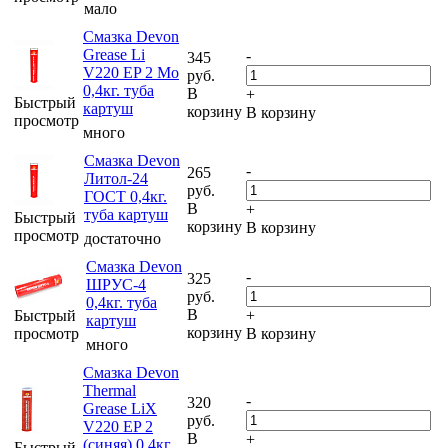
мало
Смазка Devon
Grease Li
-
345
V220 EP 2 Mo
руб.
0,4кг. туба
В
+
Быстрый
картуш
корзину
В корзину
просмотр
много
Смазка Devon
-
265
Литол-24
руб.
ГОСТ 0,4кг.
В
+
туба картуш
Быстрый
корзину
В корзину
просмотр
достаточно
Смазка Devon
-
325
ШРУС-4
руб.
0,4кг. туба
В
Быстрый
+
картуш
корзину
просмотр
В корзину
много
Смазка Devon
Thermal
-
320
Grease LiX
руб.
V220 EP 2
В
+
(синяя) 0,4кг.
Быстрый