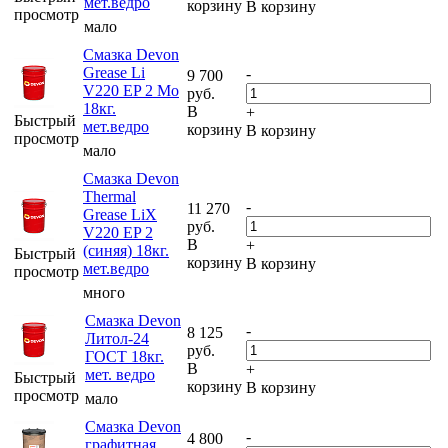
мет.ведро
корзину
В корзину
просмотр
мало
Смазка Devon
Grease Li
-
9 700
V220 EP 2 Mo
руб.
18кг.
В
+
Быстрый
мет.ведро
корзину
В корзину
просмотр
мало
Смазка Devon
Thermal
-
11 270
Grease LiX
руб.
V220 EP 2
В
+
(синяя) 18кг.
Быстрый
корзину
В корзину
мет.ведро
просмотр
много
Смазка Devon
-
8 125
Литол-24
руб.
ГОСТ 18кг.
В
+
мет. ведро
Быстрый
корзину
В корзину
просмотр
мало
Смазка Devon
-
4 800
графитная