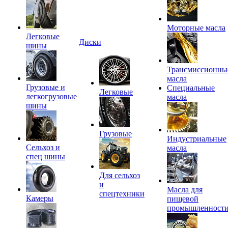
Моторные масла
Легковые
Диски
шины
Трансмиссионны
масла
Грузовые и
Специальные
Легковые
легкогрузовые
масла
шины
Грузовые
Индустриальные
Сельхоз и
масла
спец шины
Для сельхоз
и
Масла для
спецтехники
Камеры
пищевой
промышленност