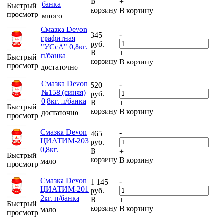
В
+
банка
Быстрый
корзину
В корзину
просмотр
много
Смазка Devon
-
345
графитная
руб.
"УСсА" 0,8кг.
В
+
п/банка
Быстрый
корзину
В корзину
просмотр
достаточно
Смазка Devon
-
520
№158 (синяя)
руб.
0,8кг. п/банка
В
+
Быстрый
корзину
В корзину
достаточно
просмотр
Смазка Devon
-
465
ЦИАТИМ-203
руб.
0,8кг.
В
+
Быстрый
корзину
В корзину
мало
просмотр
Смазка Devon
-
1 145
ЦИАТИМ-201
руб.
2кг. п/банка
В
+
Быстрый
корзину
В корзину
мало
просмотр