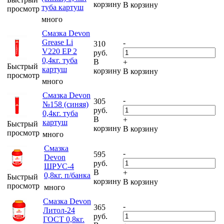
корзину
В корзину
туба картуш
просмотр
много
Смазка Devon
Grease Li
-
310
V220 EP 2
руб.
0,4кг. туба
В
+
Быстрый
картуш
корзину
В корзину
просмотр
много
Смазка Devon
-
305
№158 (синяя)
руб.
0,4кг. туба
В
+
картуш
Быстрый
корзину
В корзину
просмотр
много
Смазка
-
595
Devon
руб.
ШРУС-4
В
+
0,8кг. п/банка
Быстрый
корзину
В корзину
просмотр
много
Смазка Devon
-
365
Литол-24
руб.
ГОСТ 0,8кг.