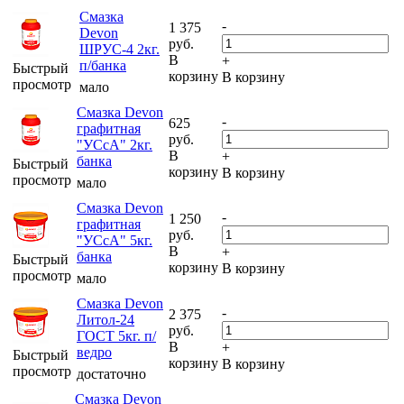
Смазка
-
1 375
Devon
руб.
ШРУС-4 2кг.
В
+
п/банка
Быстрый
корзину
В корзину
просмотр
мало
Смазка Devon
-
625
графитная
руб.
"УСсА" 2кг.
В
+
банка
Быстрый
корзину
В корзину
просмотр
мало
Смазка Devon
-
1 250
графитная
руб.
"УСсА" 5кг.
В
+
банка
Быстрый
корзину
В корзину
просмотр
мало
Смазка Devon
-
2 375
Литол-24
руб.
ГОСТ 5кг. п/
В
+
ведро
Быстрый
корзину
В корзину
просмотр
достаточно
Смазка Devon