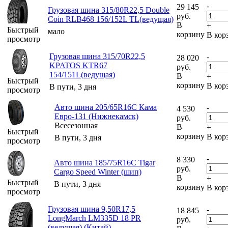
-
29 145
Грузовая шина 315/80R22,5 Double
руб.
Coin RLB468 156/152L TL(ведущая)
В
+
Быстрый
мало
корзину
В кор
просмотр
Грузовая шина 315/70R22,5
-
28 020
KPATOS KTR67
руб.
154/151L(ведущая)
В
+
Быстрый
корзину
В кор
В пути, 3 дня
просмотр
Авто шина 205/65R16C Кама
-
4 530
Евро-131 (Нижнекамск)
руб.
Всесезонная
В
+
Быстрый
корзину
В кор
В пути, 3 дня
просмотр
-
8 330
Авто шина 185/75R16C Tigar
руб.
Cargo Speed Winter (шип)
В
+
Быстрый
В пути, 3 дня
корзину
В кор
просмотр
Грузовая шина 9,50R17,5
-
18 845
LongMarch LM335D 18 PR
руб.
(ведущая) (Китай)