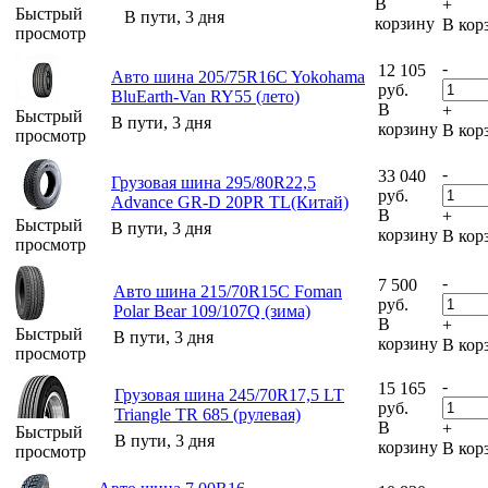
В
+
Быстрый
В пути, 3 дня
корзину
В кор
просмотр
-
12 105
Авто шина 205/75R16C Yokohama
руб.
BluEarth-Van RY55 (лето)
В
+
Быстрый
В пути, 3 дня
корзину
В кор
просмотр
-
33 040
Грузовая шина 295/80R22,5
руб.
Advance GR-D 20PR TL(Китай)
В
+
Быстрый
В пути, 3 дня
корзину
В кор
просмотр
-
7 500
Авто шина 215/70R15C Foman
руб.
Polar Bear 109/107Q (зима)
В
+
Быстрый
В пути, 3 дня
корзину
В кор
просмотр
-
15 165
Грузовая шина 245/70R17,5 LT
руб.
Triangle TR 685 (рулевая)
В
+
Быстрый
В пути, 3 дня
корзину
В кор
просмотр