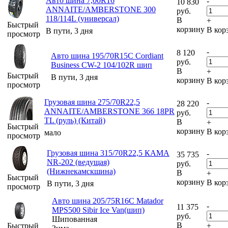
Авто шина 7,00R16
-
10 830
ANNAITE/AMBERSTONE 300
руб.
118/114L (универсал)
В
+
Быстрый
корзину
В кор
В пути, 3 дня
просмотр
-
8 120
Авто шина 195/70R15C Cordiant
руб.
Business CW-2 104/102R шип
В
+
Быстрый
В пути, 3 дня
корзину
В кор
просмотр
Грузовая шина 275/70R22,5
-
28 220
ANNAITE/AMBERSTONE 366 18PR
руб.
TL (руль) (Китай)
В
+
Быстрый
корзину
В кор
мало
просмотр
Грузовая шина 315/70R22,5 КАМА
-
35 735
NR-202 (ведущая)
руб.
(Нижнекамскшина)
В
+
Быстрый
корзину
В кор
В пути, 3 дня
просмотр
Авто шина 205/75R16C Matador
-
11 375
MPS500 Sibir Ice Van(шип)
руб.
Шипованная
В
Быстрый
+