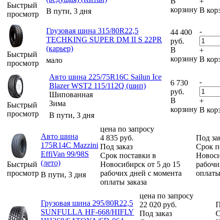
В
+
Быстрый
корзину
В кор
В пути, 3 дня
просмотр
Грузовая шина 315/80R22,5
-
44 400
TECHKING SUPER DM II S 22PR
руб.
(карьер)
В
+
Быстрый
корзину
В кор
мало
просмотр
Авто шина 225/75R16C Sailun Ice
-
6 730
Blazer WST2 115/112Q (шип)
руб.
Шипованная
В
+
Зима
Быстрый
корзину
В кор
просмотр
В пути, 3 дня
цена по запросу
Авто шина
4 835
руб.
Под за
175R14C Mazzini
Под заказ
Срок п
EffiVan 99/98S
Срок поставки в
Новоси
(лето)
Быстрый
Новосибирск от 5 до 15
рабочи
просмотр
рабочих дней с момента
оплаты
В пути, 3 дня
оплаты заказа
цена по запросу
Грузовая шина 295/80R22,5
22 020
руб.
П
SUNFULLА HF-668/HIFLY
Под заказ
С