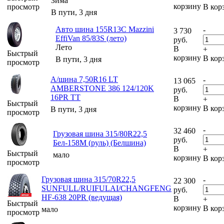
Зима
корзину
просмотр
В кор
В пути, 3 дня
Авто шина 155R13C Mazzini
-
3 730
EffiVan 85/83S (лето)
руб.
Лето
В
+
Быстрый
корзину
В кор
В пути, 3 дня
просмотр
А/шина 7,50R16 LT
-
13 065
AMBERSTONE 386 124/120K
руб.
16PR TT
В
+
Быстрый
корзину
В кор
В пути, 3 дня
просмотр
-
32 460
Грузовая шина 315/80R22,5
руб.
Бел-158М (руль) (Белшина)
В
+
Быстрый
мало
корзину
В кор
просмотр
Грузовая шина 315/70R22,5
-
22 300
SUNFULL/RUIFULAI/CHANGFENG
руб.
HF-638 20PR (ведущая)
В
+
Быстрый
корзину
В кор
мало
просмотр