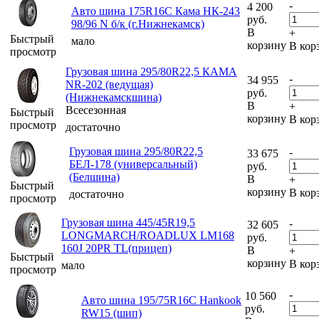
-
4 200
Авто шина 175R16C Кама НК-243
руб.
98/96 N б/к (г.Нижнекамск)
В
+
Быстрый
мало
корзину
В кор
просмотр
Грузовая шина 295/80R22,5 КАМА
-
34 955
NR-202 (ведущая)
руб.
(Нижнекамскшина)
В
+
Всесезонная
Быстрый
корзину
В кор
просмотр
достаточно
Грузовая шина 295/80R22,5
-
33 675
БЕЛ-178 (универсальный)
руб.
(Белшина)
В
+
Быстрый
корзину
В кор
достаточно
просмотр
Грузовая шина 445/45R19,5
-
32 605
LONGMARCH/ROADLUX LM168
руб.
160J 20PR TL(прицеп)
В
+
Быстрый
корзину
В кор
мало
просмотр
-
10 560
Авто шина 195/75R16C Hankook
руб.
RW15 (шип)