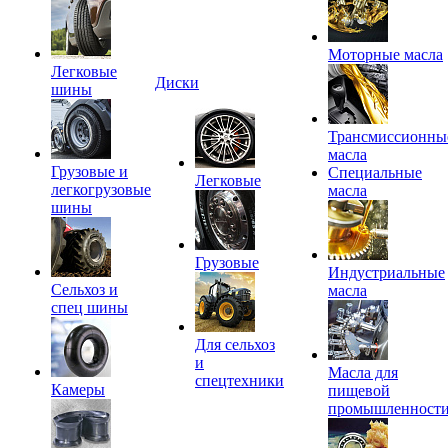
Моторные масла
Легковые
Диски
шины
Трансмиссионны
масла
Грузовые и
Специальные
Легковые
легкогрузовые
масла
шины
Грузовые
Индустриальные
Сельхоз и
масла
спец шины
Для сельхоз
и
Масла для
спецтехники
Камеры
пищевой
промышленност