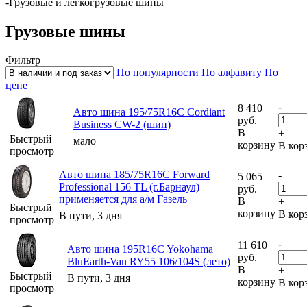
-
Грузовые и легкогрузовые шины
Грузовые шины
Фильтр
По популярности
По алфавиту
По
цене
-
8 410
Авто шина 195/75R16C Cordiant
руб.
Business CW-2 (шип)
В
+
Быстрый
мало
корзину
В кор
просмотр
Авто шина 185/75R16С Forward
-
5 065
Professional 156 TL (г.Барнаул)
руб.
применяется для а/м Газель
В
+
Быстрый
корзину
В кор
В пути, 3 дня
просмотр
-
11 610
Авто шина 195R16C Yokohama
руб.
BluEarth-Van RY55 106/104S (лето)
В
+
Быстрый
В пути, 3 дня
корзину
В кор
просмотр