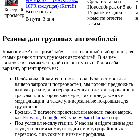
HH368/SATOYA/SD-064
Срок поставки в
Н
18PR (ведущая) (Китай)
Новосибирск от 5 до
1
Быстрый
Всесезонная
15 рабочих дней с
м
просмотр
момента оплаты
з
В пути, 3 дня
заказа
Резина для грузовых автомобилей
Компания «АгроПромСнаб» — это отличный выбор шин для
самых разных типов грузовых автомобилей. В нашем
каталоге вы сможете подобрать оптимальный для себя
вариант, ориентируясь на:
Необходимый вам тип протектора. В зависимости от
вашего запроса и потребностей, мы готовы предложить
вам как резину для передвижения по асфальтированным
трассам или в городской черте, так и внедорожные
модификации, а также универсальные покрышки для
грузовиков.
Бренды. В каталоге представлены модели таких марок,
как
Forward
,
Triangle
, «
Кама
», «
ОмскШина
» и пр.
Под условия эксплуатации. У нас вы найдете шины для
осуществления междугородних и внутрирайонных
перевозок, с высоким и низким профилем.