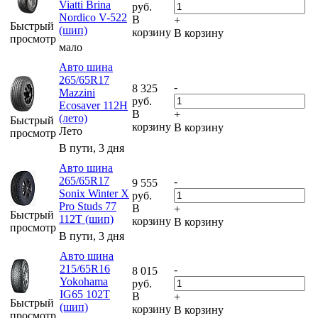
Viatti Brina
руб.
Nordico V-522
В
+
Быстрый
(шип)
корзину
В корзину
просмотр
мало
Авто шина
265/65R17
-
8 325
Mazzini
руб.
Ecosaver 112H
В
+
(лето)
Быстрый
корзину
В корзину
Лето
просмотр
В пути, 3 дня
Авто шина
265/65R17
-
9 555
Sonix Winter X
руб.
Pro Studs 77
В
+
Быстрый
112T (шип)
корзину
В корзину
просмотр
В пути, 3 дня
Авто шина
215/65R16
-
8 015
Yokohama
руб.
IG65 102T
В
+
Быстрый
(шип)
корзину
В корзину
просмотр