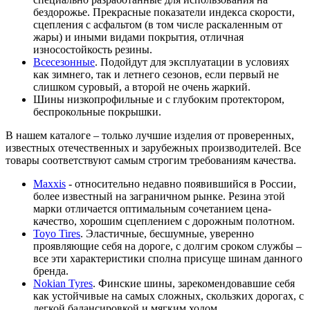
бездорожье. Прекрасные показатели индекса скорости,
сцепления с асфальтом (в том числе раскаленным от
жары) и иными видами покрытия, отличная
износостойкость резины.
Всесезонные
. Подойдут для эксплуатации в условиях
как зимнего, так и летнего сезонов, если первый не
слишком суровый, а второй не очень жаркий.
Шины низкопрофильные и с глубоким протектором,
беспрокольные покрышки.
В нашем каталоге – только лучшие изделия от проверенных,
известных отечественных и зарубежных производителей. Все
товары соответствуют самым строгим требованиям качества.
Maxxis
- относительно недавно появившийся в России,
более известный на заграничном рынке. Резина этой
марки отличается оптимальным сочетанием цена-
качество, хорошим сцеплением с дорожным полотном.
Toyo Tires
. Эластичные, бесшумные, уверенно
проявляющие себя на дороге, с долгим сроком службы –
все эти характеристики сполна присуще шинам данного
бренда.
Nokian Tyres
. Финские шины, зарекомендовавшие себя
как устойчивые на самых сложных, скользких дорогах, с
легкой балансировкой и мягким ходом.