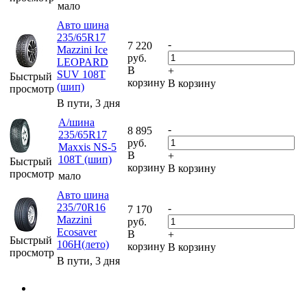
мало
Авто шина
235/65R17
-
7 220
Mazzini Ice
руб.
LEOPARD
В
+
SUV 108T
Быстрый
корзину
В корзину
(шип)
просмотр
В пути, 3 дня
А/шина
-
8 895
235/65R17
руб.
Maxxis NS-5
В
+
108T (шип)
Быстрый
корзину
В корзину
просмотр
мало
Авто шина
235/70R16
-
7 170
Mazzini
руб.
Ecosaver
В
+
Быстрый
106H(лето)
корзину
В корзину
просмотр
В пути, 3 дня