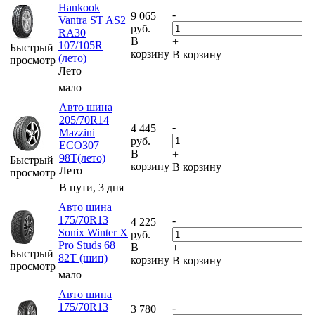
Hankook
-
9 065
Vantra ST AS2
руб.
RA30
В
+
107/105R
Быстрый
корзину
В корзину
(лето)
просмотр
Лето
мало
Авто шина
205/70R14
-
4 445
Mazzini
руб.
ECO307
В
+
98T(лето)
Быстрый
корзину
В корзину
Лето
просмотр
В пути, 3 дня
Авто шина
175/70R13
-
4 225
Sonix Winter X
руб.
Pro Studs 68
В
+
Быстрый
82T (шип)
корзину
В корзину
просмотр
мало
Авто шина
175/70R13
-
3 780