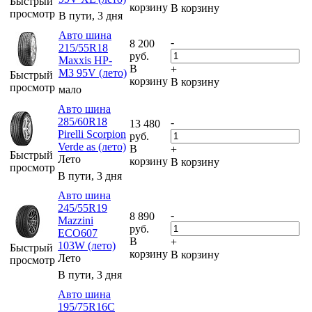
Быстрый
корзину
В корзину
просмотр
В пути, 3 дня
Авто шина
-
8 200
215/55R18
руб.
Maxxis HP-
В
+
M3 95V (лето)
Быстрый
корзину
В корзину
просмотр
мало
Авто шина
285/60R18
-
13 480
Pirelli Scorpion
руб.
Verde as (лето)
В
+
Быстрый
Лето
корзину
В корзину
просмотр
В пути, 3 дня
Авто шина
245/55R19
-
8 890
Mazzini
руб.
ECO607
В
+
103W (лето)
Быстрый
корзину
В корзину
Лето
просмотр
В пути, 3 дня
Авто шина
195/75R16C