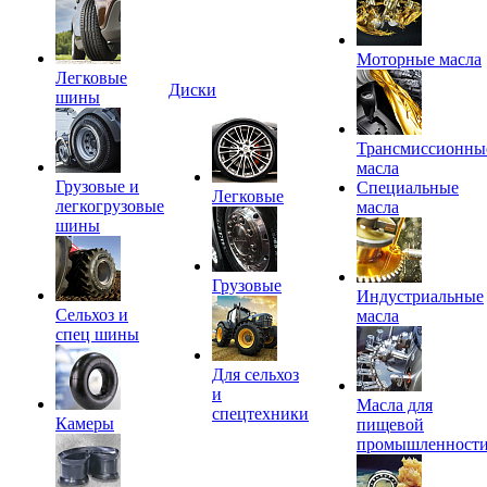
Моторные масла
Легковые
Диски
шины
Трансмиссионны
масла
Грузовые и
Специальные
Легковые
легкогрузовые
масла
шины
Грузовые
Индустриальные
Сельхоз и
масла
спец шины
Для сельхоз
и
Масла для
спецтехники
Камеры
пищевой
промышленност