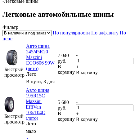
-
Легковые шины
Легковые автомобильные шины
Фильтр
По популярности
По алфавиту
По
цене
Авто шина
245/45R20
-
7 040
Mazzini
руб.
ECO606 99W
В
+
(лето)
Быстрый
корзину
В корзину
Лето
просмотр
В пути, 3 дня
Авто шина
195R15C
Mazzini
-
5 680
EffiVan
руб.
106/104Q
В
+
Быстрый
(лето)
корзину
В корзину
просмотр
Лето
мало