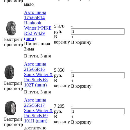
просмотр
мало
Авто шина
175/65R14
Hankook
-
5 870
Winter I*PIKE
руб.
RS2 W429
В
+
(шип)
Быстрый
корзину
В корзину
Шипованная
просмотр
Зима
В пути, 3 дня
Авто шина
215/65R16
-
5 850
Sonix Winter X
руб.
Pro Studs 68
В
+
Быстрый
102T (шип)
корзину
В корзину
просмотр
В пути, 3 дня
Авто шина
225/55R17
-
7 205
Sonix Winter X
руб.
Pro Studs 69
В
+
Быстрый
101H (шип)
корзину
В корзину
просмотр
достаточно