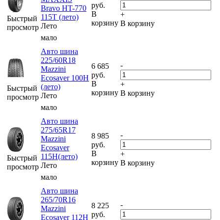
руб.
Bravo HT-770
В
+
115T (лето)
Быстрый
корзину
В корзину
Лето
просмотр
мало
Авто шина
225/60R18
-
6 685
Mazzini
руб.
Ecosaver 100H
В
+
(лето)
Быстрый
корзину
В корзину
Лето
просмотр
мало
Авто шина
275/65R17
-
8 985
Mazzini
руб.
Ecosaver
В
+
115H(лето)
Быстрый
корзину
В корзину
Лето
просмотр
мало
Авто шина
265/70R16
-
8 225
Mazzini
руб.
Ecosaver 112H