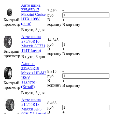
Авто шина
235/65R17
-
7 470
Mazzini Cruise
руб.
HTX 108V
Быстрый
В
+
(лето)
просмотр
корзину
В корзину
В пути, 3 дня
Авто шина
-
14 345
275/70R16
руб.
Maxxis AT771
В
+
114T (лето)
Быстрый
корзину
В корзину
просмотр
В пути, 3 дня
А/шина
235/65R18
-
9 815
Maxxis HP-M3
руб.
106V
В
+
TL(лето)
Быстрый
корзину
В корзину
(Китай)
просмотр
В пути, 3 дня
Авто шина
-
8 465
215/55R18
руб.
Maxxis AP3
В
+
99V XL (лето)