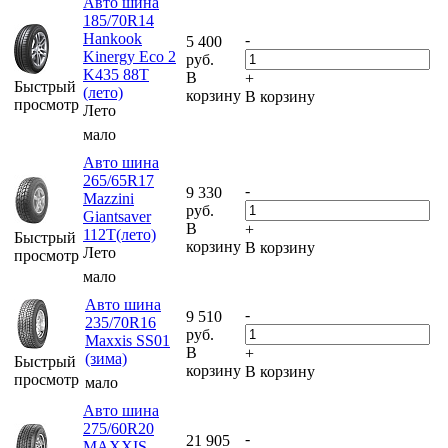
Авто шина
185/70R14
Hankook
-
5 400
Kinergy Eco 2
руб.
K435 88T
В
+
Быстрый
(лето)
корзину
В корзину
просмотр
Лето
мало
Авто шина
265/65R17
-
9 330
Mazzini
руб.
Giantsaver
В
+
112T(лето)
Быстрый
корзину
В корзину
Лето
просмотр
мало
Авто шина
-
9 510
235/70R16
руб.
Maxxis SS01
В
+
(зима)
Быстрый
корзину
В корзину
просмотр
мало
Авто шина
275/60R20
-
21 905
MAXXIS