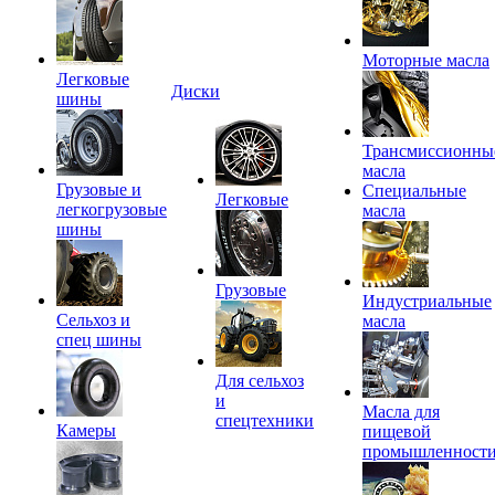
Моторные масла
Легковые
Диски
шины
Трансмиссионны
масла
Грузовые и
Специальные
Легковые
легкогрузовые
масла
шины
Грузовые
Индустриальные
Сельхоз и
масла
спец шины
Для сельхоз
и
Масла для
спецтехники
Камеры
пищевой
промышленност