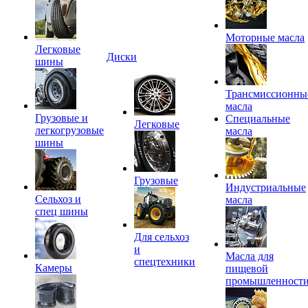
Моторные масла
Легковые
Диски
шины
Трансмиссионны
масла
Грузовые и
Специальные
Легковые
легкогрузовые
масла
шины
Грузовые
Индустриальные
Сельхоз и
масла
спец шины
Для сельхоз
и
Масла для
спецтехники
Камеры
пищевой
промышленност