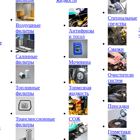
жидкости
Специальные
средства
Воздушные
фильтры
Антифризы
и тосол
е
Смазки
Салонные
фильтры
Мочевина
Очистители
систем
Топливные
Тормозная
фильтры
жидкость
Присадки
Трансмиссионные
СОЖ
фильтры
и
Герметики