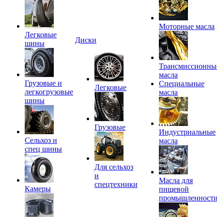
Моторные масла
Легковые
Диски
шины
Трансмиссионны
масла
Грузовые и
Специальные
Легковые
легкогрузовые
масла
шины
Грузовые
Индустриальные
Сельхоз и
масла
спец шины
Для сельхоз
и
Масла для
спецтехники
Камеры
пищевой
промышленност