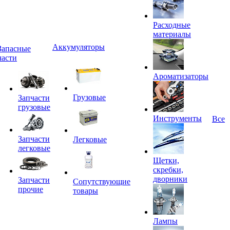
Расходные
материалы
Аккумуляторы
Запасные
части
Ароматизаторы
Грузовые
Запчасти
грузовые
Инструменты
Все
Запчасти
Легковые
легковые
Щетки,
скребки,
дворники
Запчасти
Сопутствующие
прочие
товары
Лампы