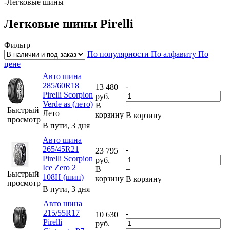
-
Легковые шины
Легковые шины Pirelli
Фильтр
По популярности
По алфавиту
По
цене
Авто шина
285/60R18
-
13 480
Pirelli Scorpion
руб.
Verde as (лето)
В
+
Быстрый
Лето
корзину
В корзину
просмотр
В пути, 3 дня
Авто шина
265/45R21
-
23 795
Pirelli Scorpion
руб.
Ice Zero 2
В
+
Быстрый
108H (шип)
корзину
В корзину
просмотр
В пути, 3 дня
Авто шина
215/55R17
-
10 630
Pirelli
руб.