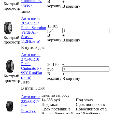
Cinturato P7
В
+
Быстрый
(лето)
корзину
В корзину
просмотр
мало
Авто шина
265/65R17
-
11 105
Pirelli Scorpion
руб.
Verde All-
В
+
Season
Быстрый
корзину
В корзину
112H(лето)
просмотр
В пути, 3 дня
Авто шина
275/40R18
Pirelli
-
26 170
Cinturato P7
руб.
99Y RunFlat
В
+
Быстрый
(лето)
корзину
В корзину
просмотр
Лето
В пути, 3 дня
цена по запросу
Авто шина
14 855
руб.
Под заказ
225/60R17
Под заказ
Срок поставки в
Pirelli
Срок поставки в
Новосибирск от 5
Powergy
Новосибирск от 5
до 15 рабочих