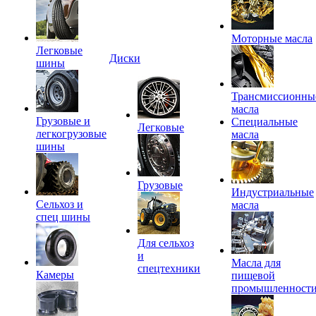
Моторные масла
Легковые
Диски
шины
Трансмиссионны
масла
Грузовые и
Специальные
Легковые
легкогрузовые
масла
шины
Грузовые
Индустриальные
Сельхоз и
масла
спец шины
Для сельхоз
и
Масла для
спецтехники
Камеры
пищевой
промышленност