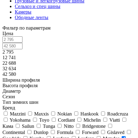
Грузовые и легкогрузовые шины
Сельхоз и спец шины
Камеры
Ободные ленты
Фильтр по параметрам
Цена
2 795
12 741
22 688
32 634
42 580
Ширина профиля
Высота профиля
Диаметр
Сезон
Тип зимних шин
Бренд
Mazzini
Maxxis
Nokian
Hankook
Roadcruza
Yokohama
Toyo
Cordiant
Michelin
Viatti
Кама
Sailun
Tunga
Nitto
Bridgestone
Continental
Dunlop
Formula
Forward
Gislaved