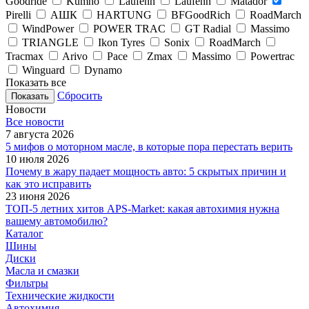
Goodride
Kumho
Laufenn
Laufenn
Matador
Pirelli
АШК
HARTUNG
BFGoodRich
RoadMarch
WindPower
POWER TRAC
GT Radial
Massimo
TRIANGLE
Ikon Tyres
Sonix
RoadMarch
Tracmax
Arivo
Pace
Zmax
Massimo
Powertrac
Winguard
Dynamo
Показать все
Сбросить
Новости
Все новости
7 августа 2026
5 мифов о моторном масле, в которые пора перестать верить
10 июля 2026
Почему в жару падает мощность авто: 5 скрытых причин и
как это исправить
23 июня 2026
ТОП-5 летних хитов APS-Market: какая автохимия нужна
вашему автомобилю?
Каталог
Шины
Диски
Масла и смазки
Фильтры
Технические жидкости
Автохимия