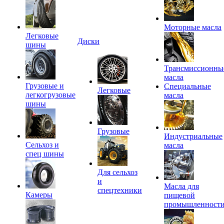
Моторные масла
Легковые
Диски
шины
Трансмиссионны
масла
Грузовые и
Специальные
Легковые
легкогрузовые
масла
шины
Грузовые
Индустриальные
Сельхоз и
масла
спец шины
Для сельхоз
и
Масла для
спецтехники
Камеры
пищевой
промышленност