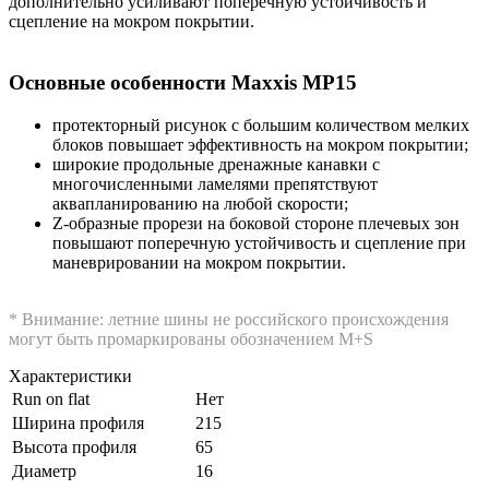
дополнительно усиливают поперечную устойчивость и
сцепление на мокром покрытии.
Основные особенности Maxxis MP15
протекторный рисунок с большим количеством мелких
блоков повышает эффективность на мокром покрытии;
широкие продольные дренажные канавки с
многочисленными ламелями препятствуют
аквапланированию на любой скорости;
Z-образные прорези на боковой стороне плечевых зон
повышают поперечную устойчивость и сцепление при
маневрировании на мокром покрытии.
* Внимание: летние шины не российского происхождения
могут быть промаркированы обозначением M+S
Характеристики
Run on flat
Нет
Ширина профиля
215
Высота профиля
65
Диаметр
16