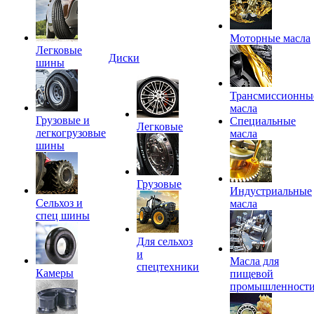
Моторные масла
Легковые
Диски
шины
Трансмиссионны
масла
Грузовые и
Специальные
Легковые
легкогрузовые
масла
шины
Грузовые
Индустриальные
Сельхоз и
масла
спец шины
Для сельхоз
и
Масла для
спецтехники
Камеры
пищевой
промышленност