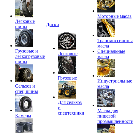
Моторные масла
Легковые
Диски
шины
Трансмиссионны
масла
Грузовые и
Специальные
Легковые
легкогрузовые
масла
шины
Грузовые
Индустриальные
Сельхоз и
масла
спец шины
Для сельхоз
и
Масла для
спецтехники
Камеры
пищевой
промышленност