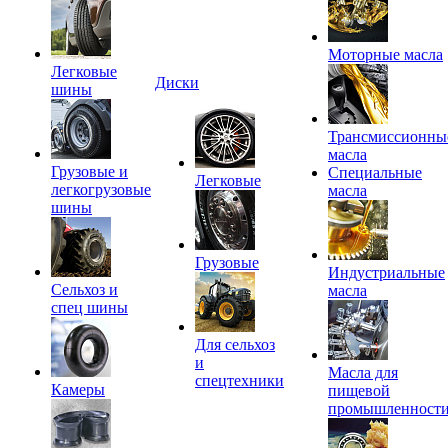
Моторные масла
Легковые
Диски
шины
Трансмиссионны
масла
Грузовые и
Специальные
Легковые
легкогрузовые
масла
шины
Грузовые
Индустриальные
Сельхоз и
масла
спец шины
Для сельхоз
и
Масла для
спецтехники
Камеры
пищевой
промышленност