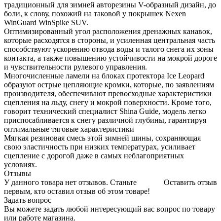
традиционный для зимней авторезины V-образный дизайн, до
боли, к слову, похожий на таковой у покрышек Nexen
WinGuard WinSpike SUV.
Оптимизированный угол расположения дренажных канавок,
которые расходятся в стороны, и усиленная центральная часть
способствуют ускорению отвода воды и талого снега их зоны
контакта, а также повышению устойчивости на мокрой дороге
и чувствительности рулевого управления.
Многочисленные ламели на блоках протектора Ice Leopard
образуют острые цепляющие кромки, которые, по заявлениям
производителя, обеспечивают превосходные характеристики
сцепления на льду, снегу и мокрой поверхности. Кроме того,
говорит технический специалист Shina Guide, модель легко
приспосабливается к снегу различной глубины, гарантируя
оптимальные тяговые характеристики
Мягкая резиновая смесь этой зимней шины, сохраняющая
свою эластичность при низких температурах, усиливает
сцепление с дорогой даже в самых неблагоприятных
условиях.
Отзывы
У данного товара нет отзывов. Станьте
Оставить отзыв
первым, кто оставил отзыв об этом товаре!
Задать вопрос
Вы можете задать любой интересующий вас вопрос по товару
или работе магазина.