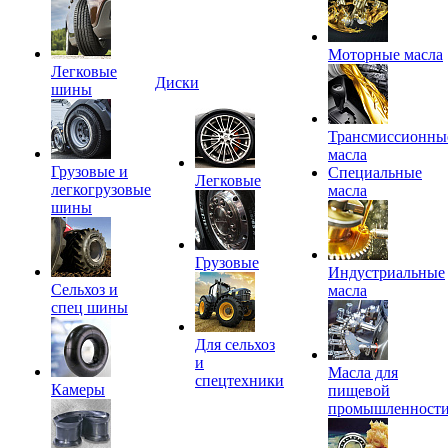
Моторные масла
Легковые
Диски
шины
Трансмиссионны
масла
Грузовые и
Специальные
Легковые
легкогрузовые
масла
шины
Грузовые
Индустриальные
Сельхоз и
масла
спец шины
Для сельхоз
и
Масла для
спецтехники
Камеры
пищевой
промышленност